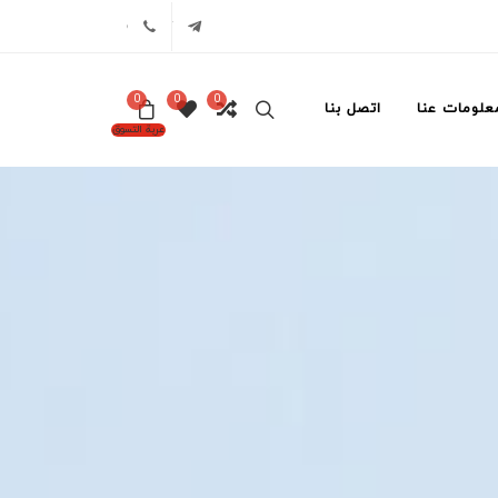
تلگرام
02171386
0
0
0
علومات عنا
اتصل بنا
عربة التسوق