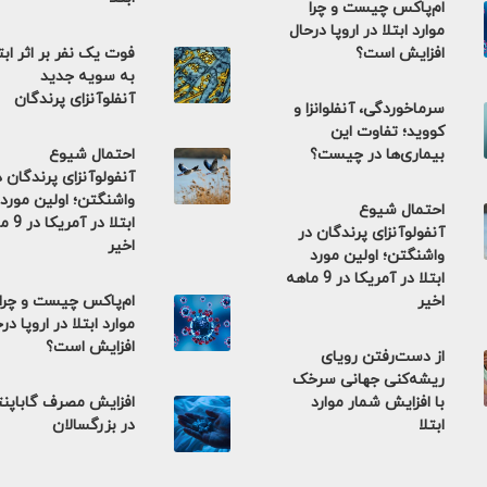
ام‌پاکس چیست و چرا
موارد ابتلا در اروپا درحال
افزایش است؟
فوت یک نفر بر اثر ابت
به سویه جدید
آنفلوآنزای پرندگان
سرماخوردگی، آنفلوانزا و
کووید؛ تفاوت این
بیماری‌ها در چیست؟
احتمال شیوع
آنفولوآنزای پرندگان د
واشنگتن؛ اولین مورد
احتمال شیوع
ابتلا در 
آنفولوآنزای پرندگان در
اخیر
واشنگتن؛ اولین مورد
ابتلا در آمریکا در 9 ماهه
اخیر
ام‌پاکس چیست و چرا
موارد ابتلا در اروپا در
افزایش است؟
از دست‌رفتن رویای
ریشه‌کنی جهانی سرخک
با افزایش شمار موارد
افزایش مصرف گاباپن
ابتلا
در بزرگسالان