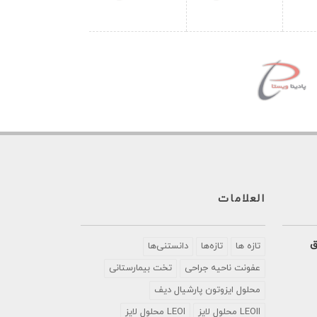
العلامات
ق
تازه ها
تازه‌ها
دانستنی‌ها
عفونت ناحیه جراحی
تخت بیمارستانی
محلول ايزوتون پارشيال ديف
LEOII محلول لایز
LEOI محلول لایز