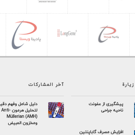
زيارة
آخر المشاركات
پیشگیری از عفونت
دليل شامل وفهم دقي
ناحیه جراحی
لتحليل هرمون Anti-
Müllerian (AMH)
ومخزون المبيض
افزایش مصرف گاباپنتین