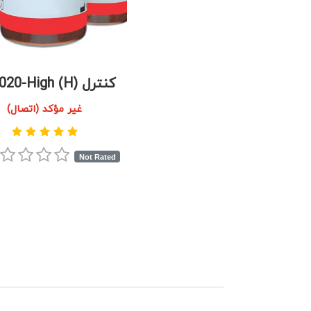
کنترل LPC020-High (H)
غير مؤكد (اتصال)
Not Rated