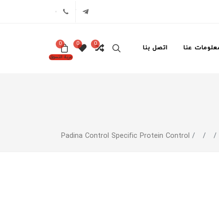
تلگرام
02171386
0
0
0
علومات عنا
اتصل بنا
عربة التسوق
Padina Control Specific Protein Control