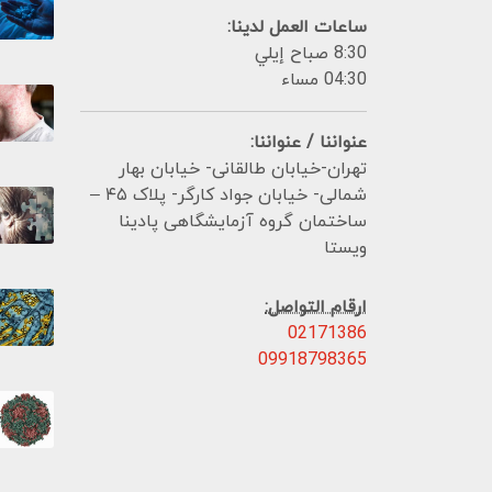
ساعات العمل لدينا:
8:30 صباح إيلي
04:30 مساء
عنواننا / عنواننا:
تهران-خیابان طالقانی- خیابان بهار
شمالی- خیابان جواد کارگر- پلاک ۴۵ –
ساختمان گروه آزمایشگاهی پادینا
ویستا
ارقام التواصل:
02171386
09918798365