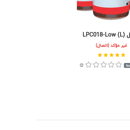
LPC01)
غير مؤكد (اتصال)
No