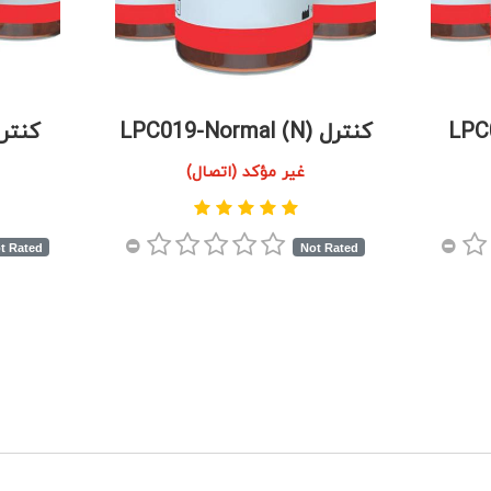
کنترل LPC019-Normal (N)
کنترل 8-Low (L
غير مؤكد (اتصال)
t Rated
Not Rated