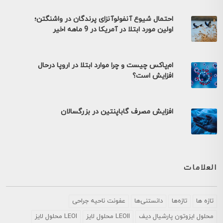
احتمال شیوع آنفولوآنزای پرندگان در واشنگتن؛
اولین مورد ابتلا در آمریکا در 9 ماهه اخیر
ام‌پاکس چیست و چرا موارد ابتلا در اروپا درحال
افزایش است؟
افزایش مصرف گاباپنتین در بزرگسالان
العلامات
تازه ها
تازه‌ها
دانستنی‌ها
عفونت ناحیه جراحی
محلول ايزوتون پارشيال ديف
LEOII محلول لایز
LEOI محلول لایز