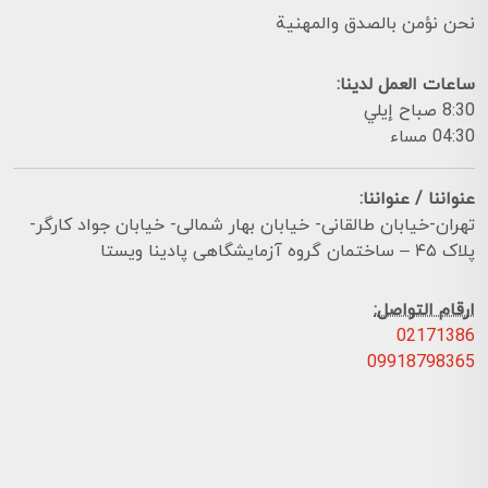
نحن نؤمن بالصدق والمهنية
ساعات العمل لدينا:
8:30 صباح إيلي
04:30 مساء
عنواننا / عنواننا:
تهران-خیابان طالقانی- خیابان بهار شمالی- خیابان جواد کارگر-
پلاک ۴۵ – ساختمان گروه آزمایشگاهی پادینا ویستا
ارقام التواصل:
02171386
09918798365