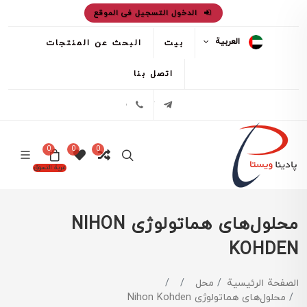
الدخول التسجيل فى الموقع
العربية
بيت
البحث عن المنتجات
اتصل بنا
تلگرام
02171386
0
0
0
عربة التسوق
محلول‌های هماتولوژی NIHON
KOHDEN
الصفحة الرئيسية
محل
محلول‌های هماتولوژی Nihon Kohden