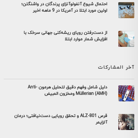
احتمال شیوع آنفولوآنزای پرندگان در واشنگتن؛
اولین مورد ابتلا در آمریکا در 9 ماهه اخیر
از دست‌رفتن رویای ریشه‌کنی جهانی سرخک با
افزایش شمار موارد ابتلا
آخر المشاركات
دليل شامل وفهم دقيق لتحليل هرمون Anti-
Müllerian (AMH) ومخزون المبيض
قرص ALZ-801 و تحقق رویایی دست‌نیافتی؛ درمان
آلزایمر