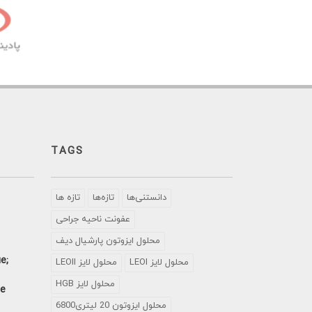
TAGS
دانستنی‌ها
تازه‌ها
تازه ها
عفونت ناحیه جراحی
محلول ايزوتون پارشيال ديف
e;
LEOI محلول لایز
LEOII محلول لایز
HGB محلول لایز
se
محلول ایزوتون 20 لیتری6800