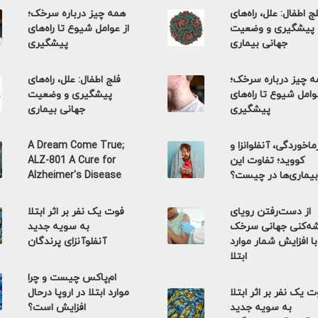
ج اطفال: علل، راه‌های
همه چیز درباره سرخک؛
پیشگیری و وضعیت
از عوامل شیوع تا راه‌های
جهانی بیماری
پیشگیری
 چیز درباره سرخک؛
فلج اطفال: علل، راه‌های
وامل شیوع تا راه‌های
پیشگیری و وضعیت
پیشگیری
جهانی بیماری
اخوردگی، آنفلوانزا و
A Dream Come True;
کووید؛ تفاوت این
ALZ-801 A Cure for
بیماری‌ها در چیست؟
Alzheimer's Disease
از دست‌رفتن رویای
فوت یک نفر بر اثر ابتلا
ه‌کنی جهانی سرخک
به سویه جدید
با افزایش شمار موارد
آنفلوآنزای پرندگان
ابتلا
ام‌پاکس چیست و چرا
 یک نفر بر اثر ابتلا
موارد ابتلا در اروپا درحال
به سویه جدید
افزایش است؟