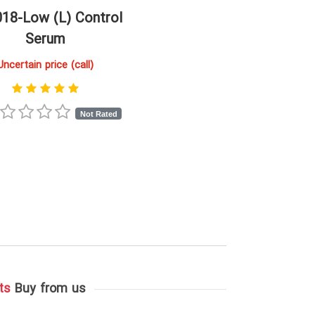
18-Low (L) Control
Serum
Uncertain price (call)
Not Rated
nts
Buy from us