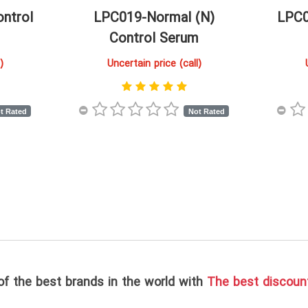
ntrol
LPC019-Normal (N)
LPC0
Control Serum
)
Uncertain price (call)
t Rated
Not Rated
f the best brands in the world with
The best discou