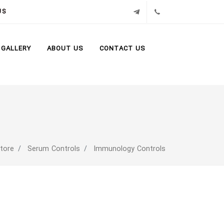
02171386
تلگرام
US
GALLERY
ABOUT US
CONTACT US
tore
Serum Controls
Immunology Controls