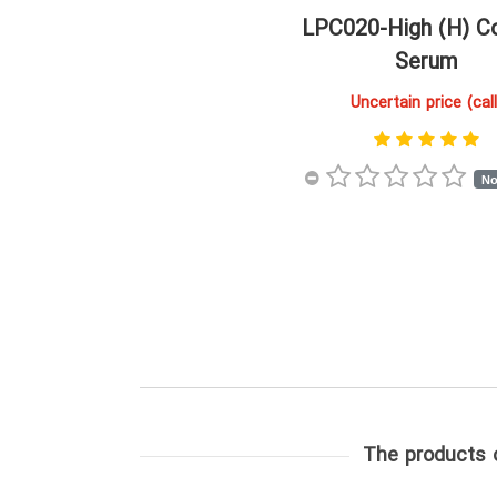
LPC020-High (H) Co
Serum
Uncertain price (call
No
The products o