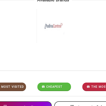
Available brands
MOST VISITED
CHEAPEST
THE MOS