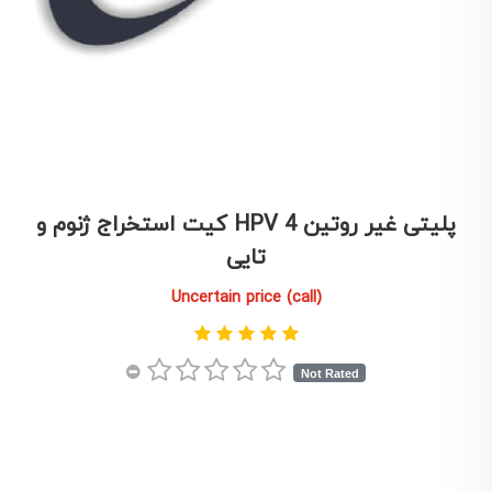
كيت استخراج ژنوم و HPV پليتی غير روتين 4
تايی
Uncertain price (call)
Not Rated