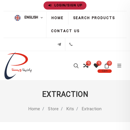
LOGIN/SIGN UP
ENGLISH
HOME
SEARCH PRODUCTS
CONTACT US
02171386
تلگرام
0
0
0
Cart
EXTRACTION
Home
Store
Kits
Extraction