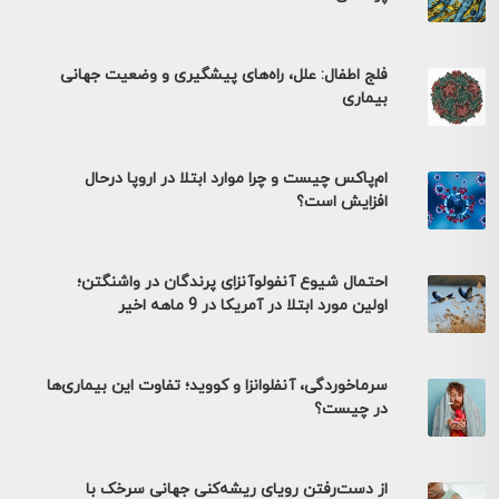
فلج اطفال: علل، راه‌های پیشگیری و وضعیت جهانی
بیماری
ام‌پاکس چیست و چرا موارد ابتلا در اروپا درحال
افزایش است؟
احتمال شیوع آنفولوآنزای پرندگان در واشنگتن؛
اولین مورد ابتلا در آمریکا در 9 ماهه اخیر
سرماخوردگی، آنفلوانزا و کووید؛ تفاوت این بیماری‌ها
در چیست؟
از دست‌رفتن رویای ریشه‌کنی جهانی سرخک با