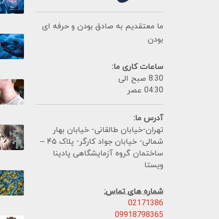
ما معتقدیم به صادق بودن و حرفه ای
بودن
ساعات کاری ما:
8:30 صبح الی
04:30 عصر
آدرس ما:
تهران-خیابان طالقانی- خیابان بهار
شمالی- خیابان جواد کارگر- پلاک ۴۵ –
ساختمان گروه آزمایشگاهی پادینا
ویستا
شماره های تماس:
02171386
09918798365