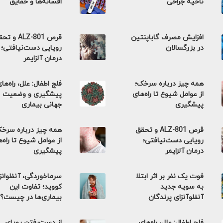
ناحیه جراحی
افسانه‌ها و حقایق
افزایش مصرف گاباپنتین
قرص ALZ-801 و 
در بزرگسالان
رویایی دست‌نیافتی؛
درمان آلزایمر
همه چیز درباره سرخک؛
فلج اطفال: علل، راه‌ها
از عوامل شیوع تا راه‌های
پیشگیری و وضعیت
پیشگیری
جهانی بیماری
قرص ALZ-801 و تحقق
همه چیز درباره سرخ
رویایی دست‌نیافتی؛
از عوامل شیوع تا راه‌
درمان آلزایمر
پیشگیری
فوت یک نفر بر اثر ابتلا
سرماخوردگی، آنفلوانزا
به سویه جدید
کووید؛ تفاوت این
آنفلوآنزای پرندگان
بیماری‌ها در چیست؟
فلج اطفال: علل، راه‌های
از دست‌رفتن رویای