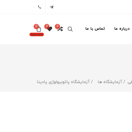
تلگرام
02171386
0
0
0
درباره ما
تماس با ما
سبد خرید
ی
آزمایشگاه ها
آزمایشگاه پاتوبیولوژی پادینا