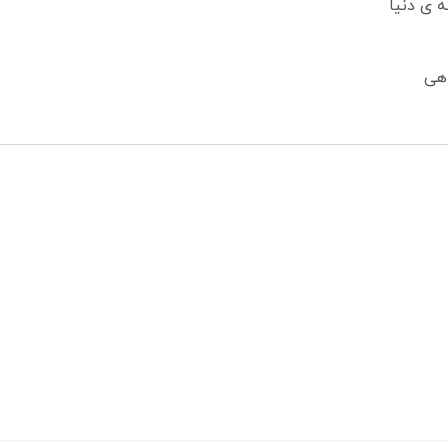
ه ی دنیا
اهی