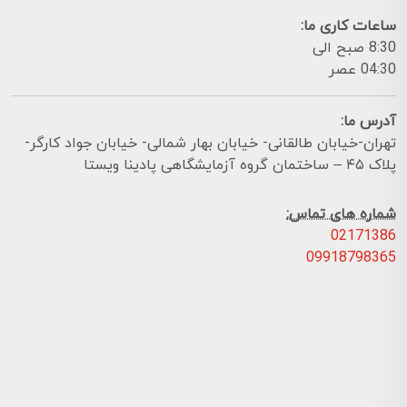
ساعات کاری ما:
8:30 صبح الی
04:30 عصر
آدرس ما:
تهران-خیابان طالقانی- خیابان بهار شمالی- خیابان جواد کارگر-
پلاک ۴۵ – ساختمان گروه آزمایشگاهی پادینا ویستا
شماره های تماس:
02171386
09918798365