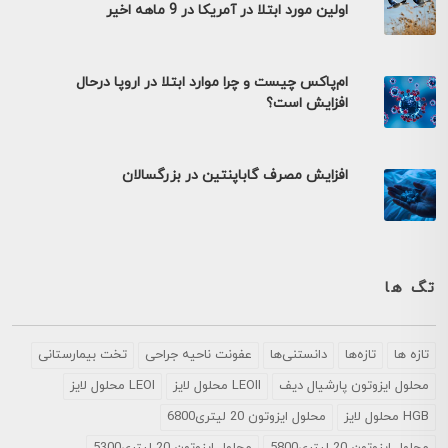
اولین مورد ابتلا در آمریکا در 9 ماهه اخیر
ام‌پاکس چیست و چرا موارد ابتلا در اروپا درحال
افزایش است؟
افزایش مصرف گاباپنتین در بزرگسالان
تگ ها
تازه ها
تازه‌ها
دانستنی‌ها
عفونت ناحیه جراحی
تخت بیمارستانی
محلول ايزوتون پارشيال ديف
LEOII محلول لایز
LEOI محلول لایز
HGB محلول لایز
محلول ایزوتون 20 لیتری6800