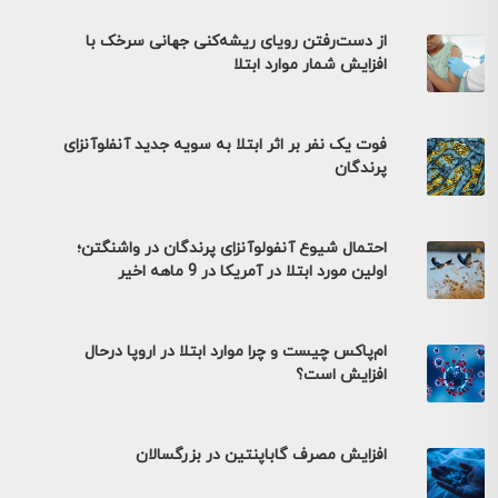
از دست‌رفتن رویای ریشه‌کنی جهانی سرخک با
افزایش شمار موارد ابتلا
فوت یک نفر بر اثر ابتلا به سویه جدید آنفلوآنزای
پرندگان
احتمال شیوع آنفولوآنزای پرندگان در واشنگتن؛
اولین مورد ابتلا در آمریکا در 9 ماهه اخیر
ام‌پاکس چیست و چرا موارد ابتلا در اروپا درحال
افزایش است؟
افزایش مصرف گاباپنتین در بزرگسالان