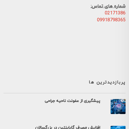
شماره های تماس:
02171386
09918798365
پربازدیدترین ها
پیشگیری از عفونت ناحیه جراحی
افزایش مصرف گاباپنتین در بزرگسالان