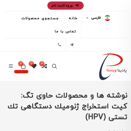
ورود/ثبت نام
فارسی
خانه
جستجوی محصولات
تماس با ما
تلگرام
02171386
0
0
0
سبد خرید
نوشته ها و محصولات حاوی تگ:
كيت استخراج ژنوميك دستگاهی تك
تستی (HPV)