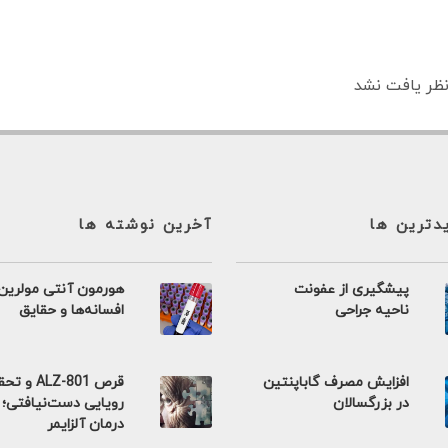
ظر یافت نشد
یدترین ها
آخرین نوشته ها
پیشگیری از عفونت
هورمون آنتی مولرین
ناحیه جراحی
افسانه‌ها و حقایق
افزایش مصرف گاباپنتین
قرص ALZ-801 و 
در بزرگسالان
رویایی دست‌نیافتی؛
درمان آلزایمر