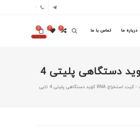
تلگرام
02171386
0
0
0
درباره ما
تماس با ما
سبد خرید
نوشته ها و محصولات حاوی تگ: کیت استخراج RNA كويد دستگاهی پليتی 4
 استخراج RNA كويد دستگاهی پليتی 4 تايی