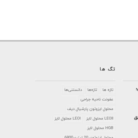
تگ ها
؛
تازه ها
تازه‌ها
دانستنی‌ها
عفونت ناحیه جراحی
محلول ايزوتون پارشيال ديف
تحقق
LEOII محلول لایز
LEOI محلول لایز
HGB محلول لایز
محلول ایزوتون 20 لیتری6800