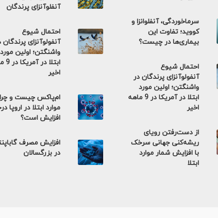
آنفلوآنزای پرندگان
سرماخوردگی، آنفلوانزا و
کووید؛ تفاوت این
احتمال شیوع
بیماری‌ها در چیست؟
آنفولوآنزای پرندگان د
واشنگتن؛ اولین مورد
ابتلا در 
احتمال شیوع
اخیر
آنفولوآنزای پرندگان در
واشنگتن؛ اولین مورد
ابتلا در آمریکا در 9 ماهه
ام‌پاکس چیست و چرا
اخیر
موارد ابتلا در اروپا در
افزایش است؟
از دست‌رفتن رویای
ریشه‌کنی جهانی سرخک
افزایش مصرف گاباپن
با افزایش شمار موارد
در بزرگسالان
ابتلا