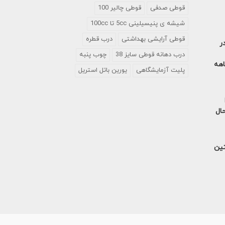
قوطی صدفی
قوطی چالیر 100
شیشه ی پنیسیلینی 5cc تا 100cc
قوطی آرایشی بهداشتی
درب قطره
ر
درب دهانه قوطی سایز 38
چوب پنبه
آمریکا در 9 ماهه
پلیت آزمایشگاهی
یورین باتل استریل
حال
تین