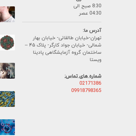
8:30 صبح الی
04:30 عصر
آدرس ما:
تهران-خیابان طالقانی- خیابان بهار
شمالی- خیابان جواد کارگر- پلاک ۴۵ –
ساختمان گروه آزمایشگاهی پادینا
ویستا
شماره های تماس:
02171386
09918798365