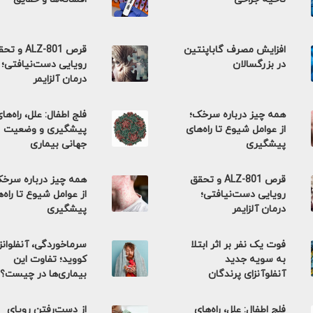
افزایش مصرف گاباپنتین
قرص ALZ-801 و 
در بزرگسالان
رویایی دست‌نیافتی؛
درمان آلزایمر
همه چیز درباره سرخک؛
فلج اطفال: علل، راه‌ها
از عوامل شیوع تا راه‌های
پیشگیری و وضعیت
پیشگیری
جهانی بیماری
قرص ALZ-801 و تحقق
همه چیز درباره سرخ
رویایی دست‌نیافتی؛
از عوامل شیوع تا راه‌
درمان آلزایمر
پیشگیری
فوت یک نفر بر اثر ابتلا
سرماخوردگی، آنفلوانزا
به سویه جدید
کووید؛ تفاوت این
آنفلوآنزای پرندگان
بیماری‌ها در چیست؟
فلج اطفال: علل، راه‌های
از دست‌رفتن رویای