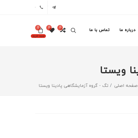
تلگرام
02171386
0
0
0
درباره ما
تماس با ما
سبد خرید
ا ویستا
صفحه اصلی
تگ - گروه آزمایشگاهی پادینا ویستا