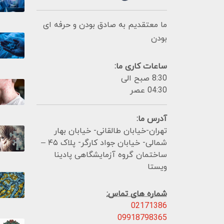
ما معتقدیم به صادق بودن و حرفه ای
بودن
ساعات کاری ما:
8:30 صبح الی
04:30 عصر
آدرس ما:
تهران-خیابان طالقانی- خیابان بهار
شمالی- خیابان جواد کارگر- پلاک ۴۵ –
ساختمان گروه آزمایشگاهی پادینا
ویستا
شماره های تماس:
02171386
09918798365