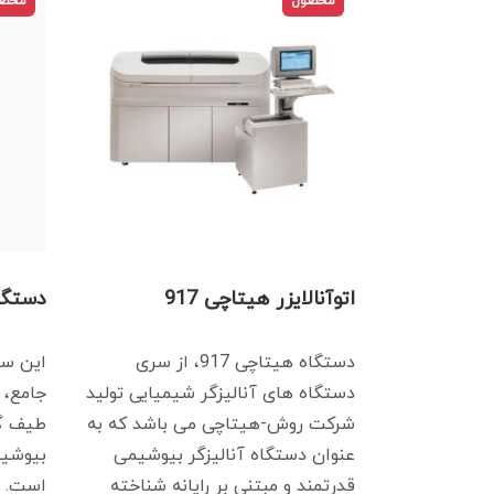
محصول
محص
اتوآنالایزر هیتاچی 917
دستگاه 
دستگاه هیتاچی 917، از سری
این سا
دستگاه های آنالیزگر شیمیایی تولید
جامع، 
شرکت روش-هیتاچی می باشد که به
طیف گس
عنوان دستگاه آنالیزگر بیوشیمی
بیوشیم
قدرتمند و مبتنی بر رایانه شناخته
است. ب