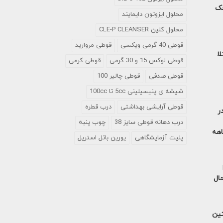
خک
محلول ایزوتون دایمایند
محلول کلین CLE-P CLEANSER
قوطی 40 گرمی ویکسی
قوطی مروارید
لا
قوطی لوکس 15 و 30 گرمی
قوطی کرمی
قوطی صدفی
قوطی چالیر 100
شیشه ی پنیسیلینی 5cc تا 100cc
قوطی آرایشی بهداشتی
درب قطره
ر
درب دهانه قوطی سایز 38
چوب پنبه
آمریکا در 9 ماهه
پلیت آزمایشگاهی
یورین باتل استریل
حال
تین