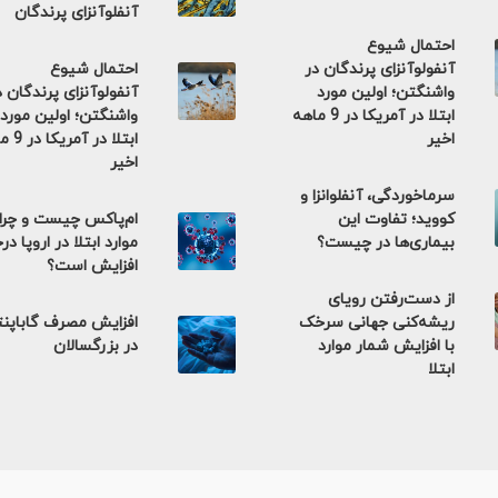
آنفلوآنزای پرندگان
احتمال شیوع
آنفولوآنزای پرندگان در
احتمال شیوع
واشنگتن؛ اولین مورد
آنفولوآنزای پرندگان د
ابتلا در آمریکا در 9 ماهه
واشنگتن؛ اولین مورد
اخیر
ابتلا در 
اخیر
سرماخوردگی، آنفلوانزا و
کووید؛ تفاوت این
ام‌پاکس چیست و چرا
بیماری‌ها در چیست؟
موارد ابتلا در اروپا در
افزایش است؟
از دست‌رفتن رویای
ریشه‌کنی جهانی سرخک
افزایش مصرف گاباپن
با افزایش شمار موارد
در بزرگسالان
ابتلا