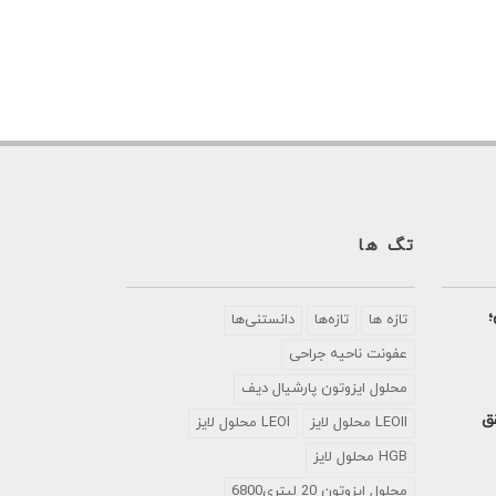
تگ ها
؛
تازه ها
تازه‌ها
دانستنی‌ها
عفونت ناحیه جراحی
محلول ايزوتون پارشيال ديف
تحقق
LEOII محلول لایز
LEOI محلول لایز
HGB محلول لایز
محلول ایزوتون 20 لیتری6800