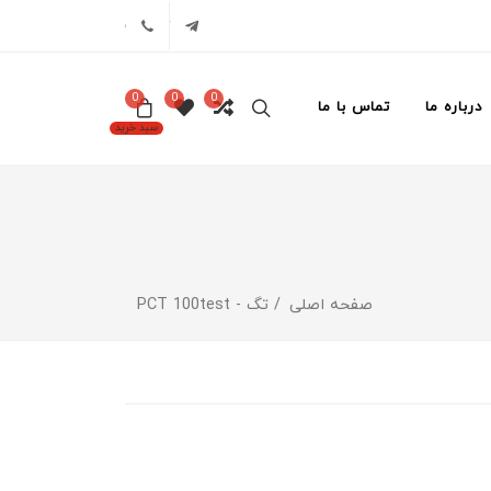
تلگرام
02171386
0
0
0
درباره ما
تماس با ما
سبد خرید
صفحه اصلی
تگ - PCT 100test