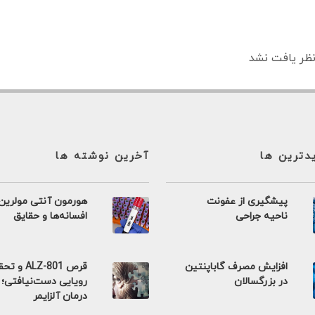
ظر یافت نشد
یدترین ها
آخرین نوشته ها
پیشگیری از عفونت
هورمون آنتی مولرین
ناحیه جراحی
افسانه‌ها و حقایق
افزایش مصرف گاباپنتین
قرص ALZ-801 و 
در بزرگسالان
رویایی دست‌نیافتی؛
درمان آلزایمر