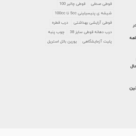
قوطی صدفی
قوطی چالیر 100
شیشه ی پنیسیلینی 5cc تا 100cc
قوطی آرایشی بهداشتی
درب قطره
ر
درب دهانه قوطی سایز 38
چوب پنبه
آمریکا در 9 ماهه
پلیت آزمایشگاهی
یورین باتل استریل
حال
تین