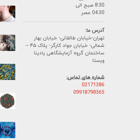
8:30 صبح الی
04:30 عصر
آدرس ما:
تهران-خیابان طالقانی- خیابان بهار
شمالی- خیابان جواد کارگر- پلاک ۴۵ –
ساختمان گروه آزمایشگاهی پادینا
ویستا
شماره های تماس:
02171386
09918798365