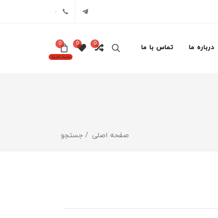
تلگرام
02171386
0
0
0
درباره ما
تماس با ما
سبد خرید
صفحه اصلی
جستجو