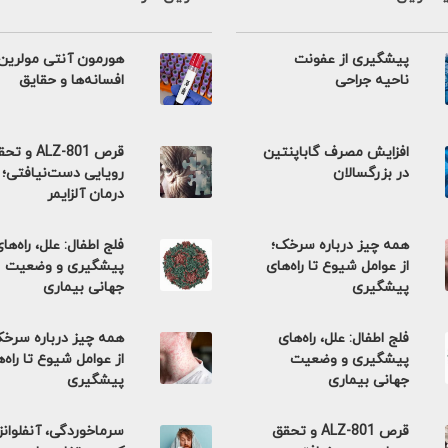
پیشگیری از عفونت
هورمون آنتی مولرین
ناحیه جراحی
افسانه‌ها و حقایق
افزایش مصرف گاباپنتین
قرص ALZ-801 و 
در بزرگسالان
رویایی دست‌نیافتی؛
درمان آلزایمر
همه چیز درباره سرخک؛
فلج اطفال: علل، راه‌ها
از عوامل شیوع تا راه‌های
پیشگیری و وضعیت
پیشگیری
جهانی بیماری
فلج اطفال: علل، راه‌های
همه چیز درباره سرخ
پیشگیری و وضعیت
از عوامل شیوع تا راه‌
جهانی بیماری
پیشگیری
قرص ALZ-801 و تحقق
سرماخوردگی، آنفلوانزا