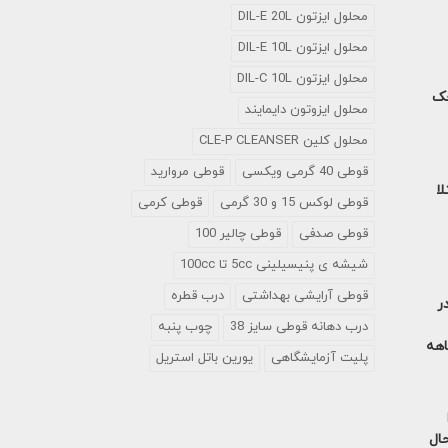
محلول ایزتون DIL-E 20L
محلول ایزتون DIL-E 10L
محلول ایزتون DIL-C 10L
خک
محلول ایزوتون دایمایند
محلول کلین CLE-P CLEANSER
قوطی 40 گرمی ویکسی
قوطی مروارید
لا
قوطی لوکس 15 و 30 گرمی
قوطی کرمی
قوطی صدفی
قوطی چالیر 100
شیشه ی پنیسیلینی 5cc تا 100cc
قوطی آرایشی بهداشتی
درب قطره
ر
درب دهانه قوطی سایز 38
چوب پنبه
آمریکا در 9 ماهه
پلیت آزمایشگاهی
یورین باتل استریل
حال