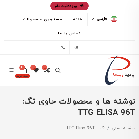
ورود/ثبت نام
فارسی
خانه
جستجوی محصولات
تماس با ما
تلگرام
02171386
0
0
0
سبد خرید
نوشته ها و محصولات حاوی تگ:
TTG ELISA 96T
صفحه اصلی
تگ - tTG Elisa 96T