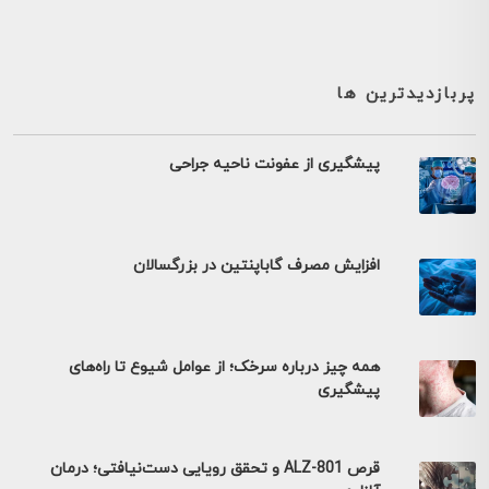
پربازدیدترین ها
پیشگیری از عفونت ناحیه جراحی
افزایش مصرف گاباپنتین در بزرگسالان
همه چیز درباره سرخک؛ از عوامل شیوع تا راه‌های
پیشگیری
قرص ALZ-801 و تحقق رویایی دست‌نیافتی؛ درمان