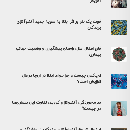
آلزایمر
فوت یک نفر بر اثر ابتلا به سویه جدید آنفلوآنزای
پرندگان
فلج اطفال: علل، راه‌های پیشگیری و وضعیت جهانی
بیماری
ام‌پاکس چیست و چرا موارد ابتلا در اروپا درحال
افزایش است؟
سرماخوردگی، آنفلوانزا و کووید؛ تفاوت این بیماری‌ها
در چیست؟
احتمال شیوع آنفولوآنزای پرندگان در واشنگتن؛