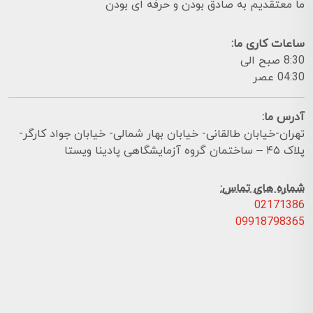
ما معتقدیم به صادق بودن و حرفه ای بودن
ساعات کاری ما:
8:30 صبح الی
04:30 عصر
آدرس ما:
تهران-خیابان طالقانی- خیابان بهار شمالی- خیابان جواد کارگر-
پلاک ۴۵ – ساختمان گروه آزمایشگاهی پادینا ویستا
شماره های تماس:
02171386
09918798365