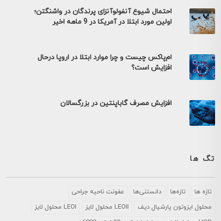
احتمال شیوع آنفولوآنزای پرندگان در واشنگتن؛
اولین مورد ابتلا در آمریکا در 9 ماهه اخیر
ام‌پاکس چیست و چرا موارد ابتلا در اروپا درحال
افزایش است؟
افزایش مصرف گاباپنتین در بزرگسالان
تگ ها
تازه ها
تازه‌ها
دانستنی‌ها
عفونت ناحیه جراحی
محلول ايزوتون پارشيال ديف
LEOII محلول لایز
LEOI محلول لایز