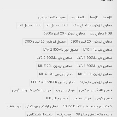
تگ ها
تازه ها
تازه‌ها
دانستنی‌ها
عفونت ناحیه جراحی
محلول ايزوتون پارشيال ديف
LEOII محلول لایز
LEOI محلول لایز
HGB محلول لایز
محلول ایزوتون 20 لیتری6800
محلول ایزوتون 20 لیتری5800
محلول ایزوتون 20 لیتری5300
محلول لایز LYC-1 1L
محلول لایز LYA-2 500ML
محلول لایز LYA-1 500ML
محلول لایز LYC-2 500ML
محلول لایز LYA-1 200ML
محلول ایزتون DIL-E 20L
محلول ایزتون DIL-E 10L
محلول ایزتون DIL-C 10L
محلول ایزوتون دایمایند
محلول کلین CLE-P CLEANSER
قوطی 40 گرمی ویکسی
قوطی مروارید
قوطی لوکس 15 و 30 گرمی
قوطی کرمی
قوطی صدفی
قوطی چالیر 100
شیشه ی پنیسیلینی 5cc تا 100cc
قوطی آرایشی بهداشتی
درب قطره
درب دهانه قوطی سایز 38
چوب پنبه
پلیت آزمایشگاهی