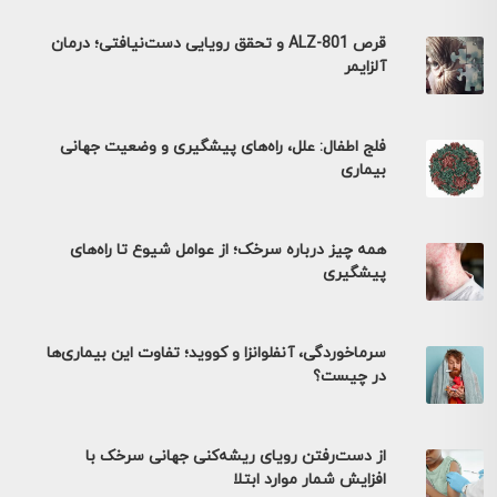
قرص ALZ-801 و تحقق رویایی دست‌نیافتی؛ درمان
آلزایمر
فلج اطفال: علل، راه‌های پیشگیری و وضعیت جهانی
بیماری
همه چیز درباره سرخک؛ از عوامل شیوع تا راه‌های
پیشگیری
سرماخوردگی، آنفلوانزا و کووید؛ تفاوت این بیماری‌ها
در چیست؟
از دست‌رفتن رویای ریشه‌کنی جهانی سرخک با
افزایش شمار موارد ابتلا