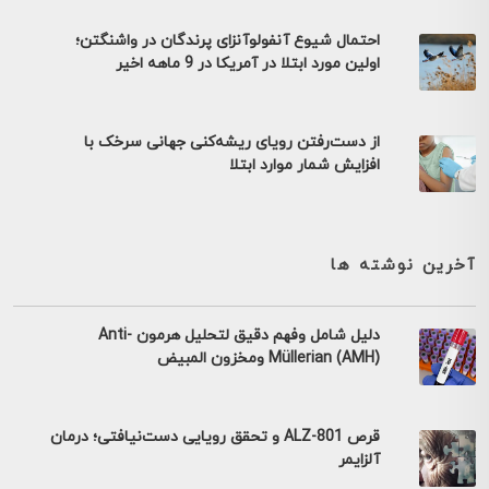
احتمال شیوع آنفولوآنزای پرندگان در واشنگتن؛
اولین مورد ابتلا در آمریکا در 9 ماهه اخیر
از دست‌رفتن رویای ریشه‌کنی جهانی سرخک با
افزایش شمار موارد ابتلا
آخرین نوشته ها
دليل شامل وفهم دقيق لتحليل هرمون Anti-
Müllerian (AMH) ومخزون المبيض
قرص ALZ-801 و تحقق رویایی دست‌نیافتی؛ درمان
آلزایمر