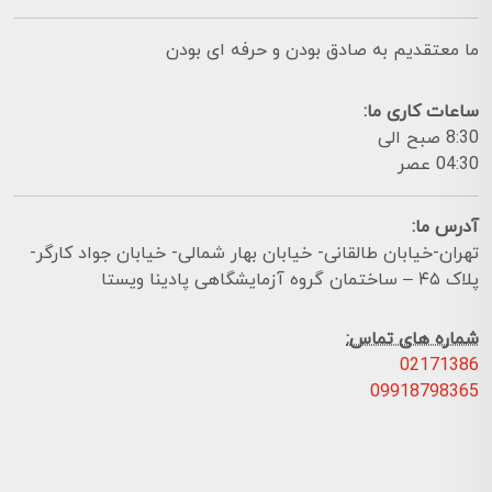
ما معتقدیم به صادق بودن و حرفه ای بودن
ساعات کاری ما:
8:30 صبح الی
04:30 عصر
آدرس ما:
تهران-خیابان طالقانی- خیابان بهار شمالی- خیابان جواد کارگر-
پلاک ۴۵ – ساختمان گروه آزمایشگاهی پادینا ویستا
شماره های تماس:
02171386
09918798365