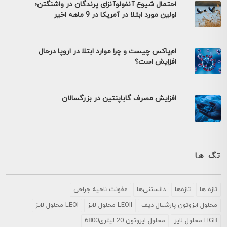
احتمال شیوع آنفولوآنزای پرندگان در واشنگتن؛
اولین مورد ابتلا در آمریکا در 9 ماهه اخیر
ام‌پاکس چیست و چرا موارد ابتلا در اروپا درحال
افزایش است؟
افزایش مصرف گاباپنتین در بزرگسالان
تگ ها
تازه ها
تازه‌ها
دانستنی‌ها
عفونت ناحیه جراحی
محلول ايزوتون پارشيال ديف
LEOII محلول لایز
LEOI محلول لایز
HGB محلول لایز
محلول ایزوتون 20 لیتری6800