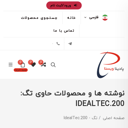
ورود/ثبت نام
فارسی
خانه
جستجوی محصولات
تماس با ما
تلگرام
02171386
0
0
0
سبد خرید
نوشته ها و محصولات حاوی تگ:
IDEALTEC.200
صفحه اصلی
تگ - IdealTec.200