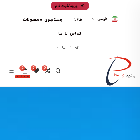
ورود/ثبت نام
فارسی
خانه
جستجوی محصولات
تماس با ما
تلگرام
02171386
0
0
0
سبد خرید