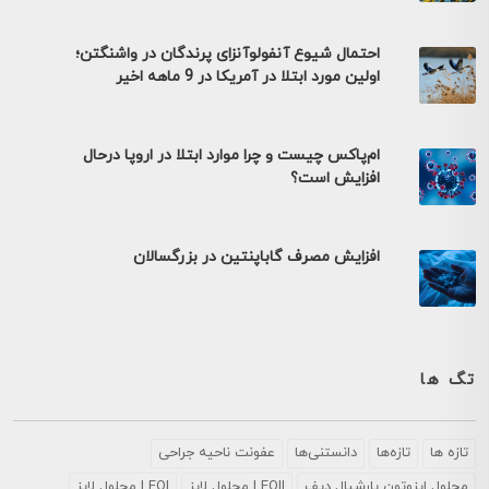
احتمال شیوع آنفولوآنزای پرندگان در واشنگتن؛
اولین مورد ابتلا در آمریکا در 9 ماهه اخیر
ام‌پاکس چیست و چرا موارد ابتلا در اروپا درحال
افزایش است؟
افزایش مصرف گاباپنتین در بزرگسالان
تگ ها
تازه ها
تازه‌ها
دانستنی‌ها
عفونت ناحیه جراحی
محلول ايزوتون پارشيال ديف
LEOII محلول لایز
LEOI محلول لایز