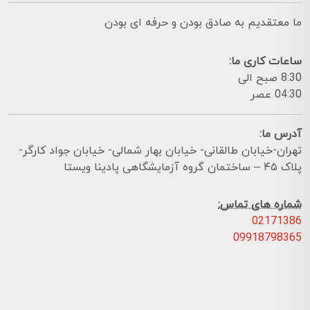
ما معتقدیم به صادق بودن و حرفه ای بودن
ساعات کاری ما:
8:30 صبح الی
04:30 عصر
آدرس ما:
تهران-خیابان طالقانی- خیابان بهار شمالی- خیابان جواد کارگر-
پلاک ۴۵ – ساختمان گروه آزمایشگاهی پادینا ویستا
شماره های تماس:
02171386
09918798365