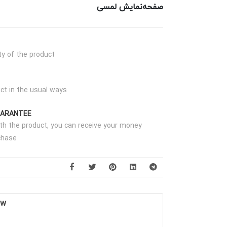
صفحه‌نمایش لمسی
ty of the product
ct in the usual ways
UARANTEE
with the product, you can receive your money
chase
ow