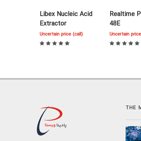
Libex Nucleic Acid
Realtime P
00
Extractor
48E
 (call)
Uncertain price (call)
Uncertain price 
THE 