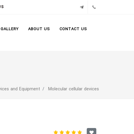
تلگرام
02171386
US
GALLERY
ABOUT US
CONTACT US
vices and Equipment
Molecular cellular devices