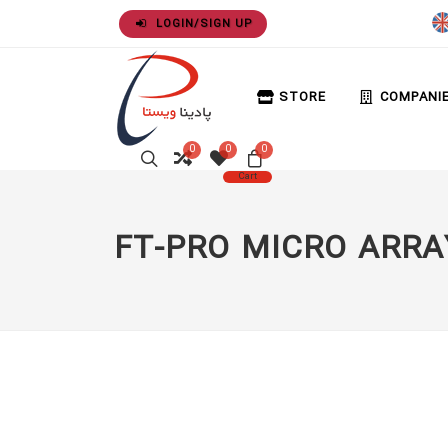
LOGIN/SIGN UP
STORE
COMPANI
0
0
0
Cart
FT-PRO MICRO ARRA