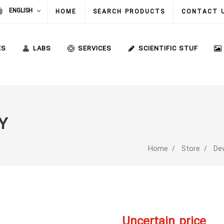
ENGLISH
HOME
SEARCH PRODUCTS
CONTACT 
ES
LABS
SERVICES
SCIENTIFIC STUF
Y
Home
Store
De
Uncertain price