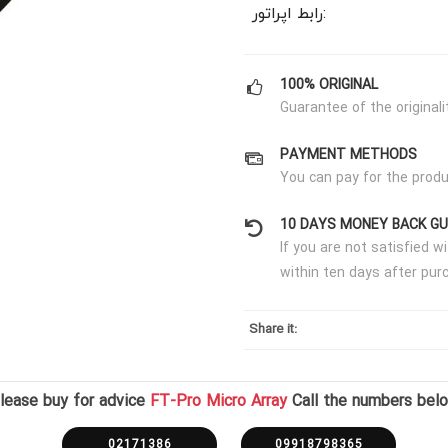
رابط اپراتور:
100% ORIGINAL
Guarantee of the originali
PAYMENT METHODS
You can pay for the produ
10 DAYS MONEY BACK G
If you are not satisfied 
within ten days after pur
Share it:
lease buy for advice
FT-Pro Micro Array
Call the numbers bel
02171386
09918798365