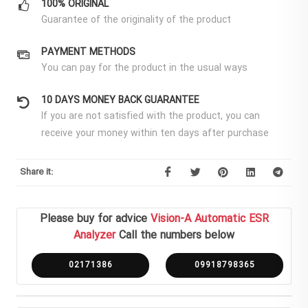
100% ORIGINAL
Guarantee of the originality of the product
PAYMENT METHODS
You can pay for the product in the usual ways
10 DAYS MONEY BACK GUARANTEE
If you are not satisfied with the product, you can
receive your money within ten days after purchase
Share it:
Please buy for advice
Vision-A Automatic ESR
Analyzer
Call the numbers below
02171386
09918798365