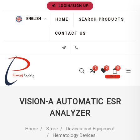
LOGIN/SIGN UP
ENGLISH
HOME
SEARCH PRODUCTS
CONTACT US
02171386
تلگرام
0
0
0
Cart
VISION-A AUTOMATIC ESR
ANALYZER
Home
Store
Devices and Equipment
Hematology Devices