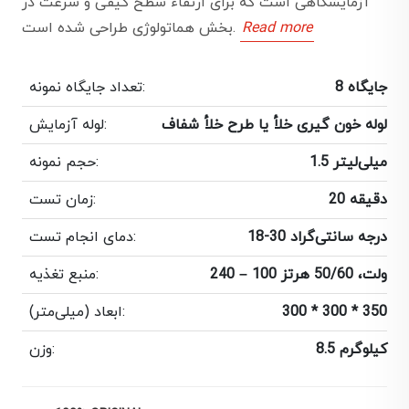
آزمایشگاهی است که برای ارتقاء سطح کیفی و سرعت در
Read more
بخش هماتولوژی طراحی شده است.
8 جایگاه
تعداد جایگاه نمونه:
لوله خون گیری خلأ یا طرح خلأ شفاف
لوله آزمایش:
1.5 میلی‌لیتر
حجم نمونه:
20 دقیقه
زمان تست:
18-30 درجه سانتی‌گراد
دمای انجام تست:
240 – 100 ولت، 50/60 هرتز
منبع تغذیه:
300 * 300 * 350
ابعاد (میلی‌متر):
8.5 کیلوگرم
وزن: