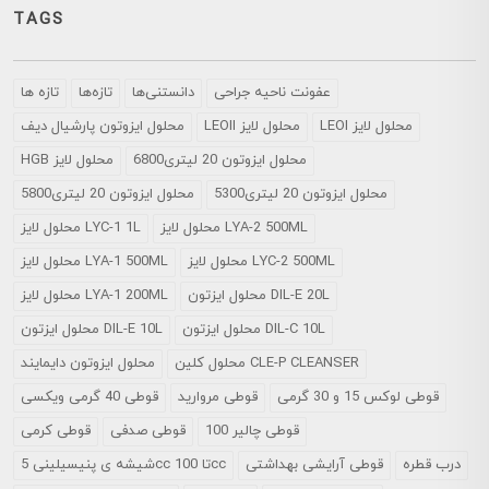
TAGS
عفونت ناحیه جراحی
دانستنی‌ها
تازه‌ها
تازه ها
LEOI محلول لایز
LEOII محلول لایز
محلول ايزوتون پارشيال ديف
محلول ایزوتون 20 لیتری6800
HGB محلول لایز
محلول ایزوتون 20 لیتری5300
محلول ایزوتون 20 لیتری5800
محلول لایز LYA-2 500ML
محلول لایز LYC-1 1L
محلول لایز LYC-2 500ML
محلول لایز LYA-1 500ML
محلول ایزتون DIL-E 20L
محلول لایز LYA-1 200ML
محلول ایزتون DIL-C 10L
محلول ایزتون DIL-E 10L
محلول کلین CLE-P CLEANSER
محلول ایزوتون دایمایند
قوطی لوکس 15 و 30 گرمی
قوطی مروارید
قوطی 40 گرمی ویکسی
قوطی چالیر 100
قوطی صدفی
قوطی کرمی
درب قطره
قوطی آرایشی بهداشتی
شیشه ی پنیسیلینی 5cc تا 100cc