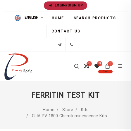
LOGIN/SIGN UP
ENGLISH
HOME
SEARCH PRODUCTS
CONTACT US
02171386
تلگرام
0
0
0
Cart
FERRITIN TEST KIT
Home
Store
Kits
CLIA PV 1800 Chemiluminescence Kits