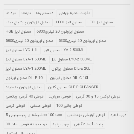
عفونت ناحیه جراحی
دانستنی‌ها
تازه‌ها
تازه ها
LEOI محلول لایز
LEOII محلول لایز
محلول ايزوتون پارشيال ديف
محلول ایزوتون 20 لیتری6800
HGB محلول لایز
محلول ایزوتون 20 لیتری5300
محلول ایزوتون 20 لیتری5800
محلول لایز LYA-2 500ML
محلول لایز LYC-1 1L
محلول لایز LYC-2 500ML
محلول لایز LYA-1 500ML
محلول ایزتون DIL-E 20L
محلول لایز LYA-1 200ML
محلول ایزتون DIL-C 10L
محلول ایزتون DIL-E 10L
محلول کلین CLE-P CLEANSER
محلول ایزوتون دایمایند
قوطی لوکس 15 و 30 گرمی
قوطی مروارید
قوطی 40 گرمی ویکسی
قوطی چالیر 100
قوطی صدفی
قوطی کرمی
درب قطره
قوطی آرایشی بهداشتی
شیشه ی پنیسیلینی 5cc تا 100cc
پلیت آزمایشگاهی
چوب پنبه
درب دهانه قوطی سایز 38
یورین باتل استریل