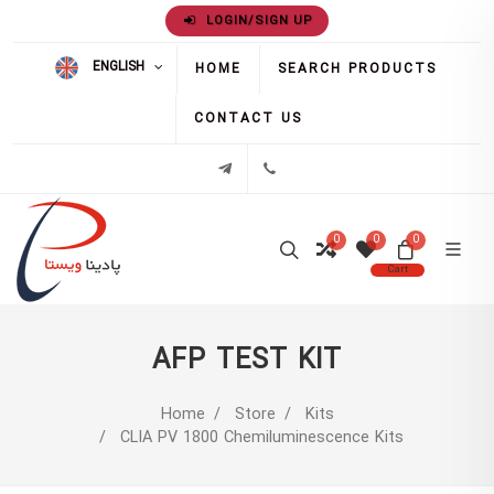
LOGIN/SIGN UP
ENGLISH
HOME
SEARCH PRODUCTS
CONTACT US
02171386
تلگرام
0
0
0
Cart
AFP TEST KIT
Home
Store
Kits
CLIA PV 1800 Chemiluminescence Kits