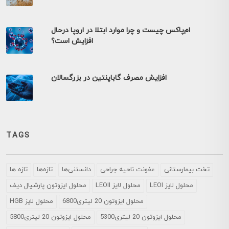
ام‌پاکس چیست و چرا موارد ابتلا در اروپا درحال
افزایش است؟
افزایش مصرف گاباپنتین در بزرگسالان
TAGS
تخت بیمارستانی
عفونت ناحیه جراحی
دانستنی‌ها
تازه‌ها
تازه ها
LEOI محلول لایز
LEOII محلول لایز
محلول ايزوتون پارشيال ديف
محلول ایزوتون 20 لیتری6800
HGB محلول لایز
محلول ایزوتون 20 لیتری5300
محلول ایزوتون 20 لیتری5800