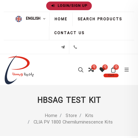
LOGIN/SIGN UP
ENGLISH
HOME
SEARCH PRODUCTS
CONTACT US
02171386
تلگرام
0
0
0
Cart
HBSAG TEST KIT
Home
Store
Kits
CLIA PV 1800 Chemiluminescence Kits