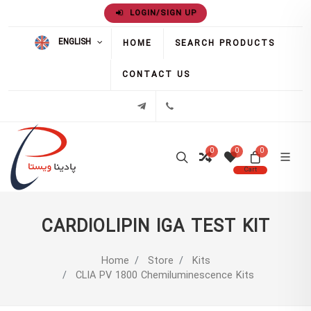
LOGIN/SIGN UP
ENGLISH
HOME
SEARCH PRODUCTS
CONTACT US
02171386
تلگرام
0
0
0
Cart
CARDIOLIPIN IGA TEST KIT
Home
Store
Kits
CLIA PV 1800 Chemiluminescence Kits