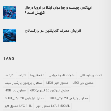
ام‌پاکس چیست و چرا موارد ابتلا در اروپا درحال
افزایش است؟
افزایش مصرف گاباپنتین در بزرگسالان
TAGS
تخت بیمارستانی
عفونت ناحیه جراحی
دانستنی‌ها
تازه‌ها
تازه ها
LEOI محلول لایز
LEOII محلول لایز
محلول ايزوتون پارشيال ديف
محلول ایزوتون 20 لیتری6800
HGB محلول لایز
محلول ایزوتون 20 لیتری5300
محلول ایزوتون 20 لیتری5800
محلول لایز LYA-2 500ML
محلول لایز LYC-1 1L