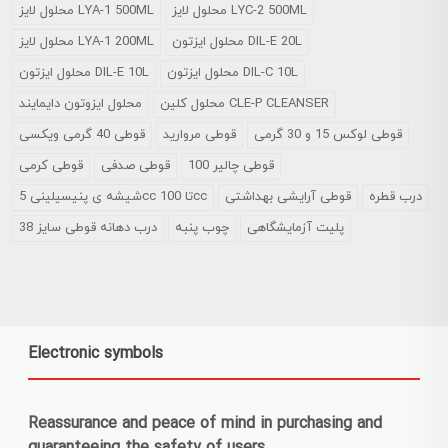
محلول لایز LYC-2 500ML
محلول لایز LYA-1 500ML
محلول ایزتون DIL-E 20L
محلول لایز LYA-1 200ML
محلول ایزتون DIL-C 10L
محلول ایزتون DIL-E 10L
محلول کلین CLE-P CLEANSER
محلول ایزوتون دایمایند
قوطی لوکس 15 و 30 گرمی
قوطی مروارید
قوطی 40 گرمی ویکسی
قوطی چالیر 100
قوطی صدفی
قوطی کرمی
درب قطره
قوطی آرایشی بهداشتی
شیشه ی پنیسیلینی 5cc تا 100cc
پلیت آزمایشگاهی
چوب پنبه
درب دهانه قوطی سایز 38
Electronic symbols
Reassurance and peace of mind in purchasing and