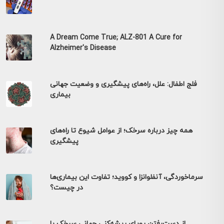
A Dream Come True; ALZ-801 A Cure for
Alzheimer's Disease
فلج اطفال: علل، راه‌های پیشگیری و وضعیت جهانی
بیماری
همه چیز درباره سرخک؛ از عوامل شیوع تا راه‌های
پیشگیری
سرماخوردگی، آنفلوانزا و کووید؛ تفاوت این بیماری‌ها
در چیست؟
از دست‌رفتن رویای ریشه‌کنی جهانی سرخک با