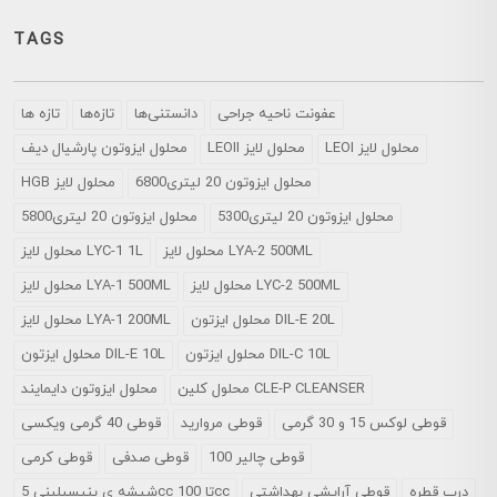
TAGS
عفونت ناحیه جراحی
دانستنی‌ها
تازه‌ها
تازه ها
LEOI محلول لایز
LEOII محلول لایز
محلول ايزوتون پارشيال ديف
محلول ایزوتون 20 لیتری6800
HGB محلول لایز
محلول ایزوتون 20 لیتری5300
محلول ایزوتون 20 لیتری5800
محلول لایز LYA-2 500ML
محلول لایز LYC-1 1L
محلول لایز LYC-2 500ML
محلول لایز LYA-1 500ML
محلول ایزتون DIL-E 20L
محلول لایز LYA-1 200ML
محلول ایزتون DIL-C 10L
محلول ایزتون DIL-E 10L
محلول کلین CLE-P CLEANSER
محلول ایزوتون دایمایند
قوطی لوکس 15 و 30 گرمی
قوطی مروارید
قوطی 40 گرمی ویکسی
قوطی چالیر 100
قوطی صدفی
قوطی کرمی
درب قطره
قوطی آرایشی بهداشتی
شیشه ی پنیسیلینی 5cc تا 100cc