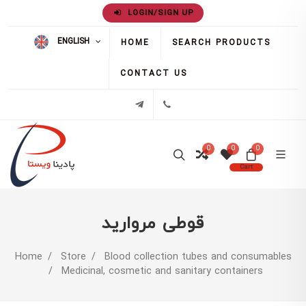
LOGIN/SIGN UP
ENGLISH
HOME
SEARCH PRODUCTS
CONTACT US
02171386
تلگرام
0
0
0
Cart
قوطی مروارید
Home
Store
Blood collection tubes and consumables
Medicinal, cosmetic and sanitary containers