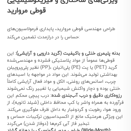
ویژگی‌های ساختاری و فیزیکوشیمیایی
قوطی مروارید
طراحی مهندسی قوطی مروارید، پایداری فرمولاسیون‌های
حساس را در درازمدت تضمین می‌کند:
بدنه پلیمری خنثی و باکیفیت (گرید دارویی و آرایشی):
این
قوطی‌ها عموماً از مواد پلاستیکی فشرده و مهندسی‌شده
نظیر پلی‌پروپیلن (PP)، پلی‌اتیلن (PE) یا پت (PET) گرید
بهداشتی تولید می‌شوند. این مواد در مواجهه با اسیدهای
چرب، اسانس‌های روغنی، الکل و مواد فعال آرایشی کاملاً
خنثی بوده و دچار واکنش شیمیایی یا تغییر رنگ نمی‌شوند.
رزوه‌کاری دقیق و درب آب‌بندی شده:
درب پیچی محکم این
فرآورده به همراه واشر یا کپ محافظ داخلی (شیلد ثانویه)، از
ورود هوا، رطوبت و گردوغبار به داخل ظرف ملوگیری می‌کند.
این ویژگی هرمتیک مانع از اکسیداسیون ترکیبات حساس و
تبخیر فاز آبی کرم‌ها (دوفاز شدن) می‌گردد.
طراحی مدور ارگونومیک با دهانه گشاد (Wide-Mouth):