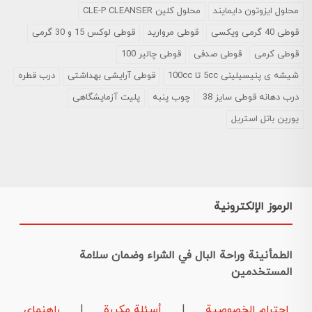
محلول ایزوتون دایمایند
محلول کلین CLE-P CLEANSER
قوطی 40 گرمی ویکسی
قوطی مروارید
قوطی لوکس 15 و 30 گرمی
قوطی کرمی
قوطی صدفی
قوطی چالیر 100
شیشه ی پنیسیلینی 5cc تا 100cc
قوطی آرایشی بهداشتی
درب قطره
درب دهانه قوطی سایز 38
چوب پنبه
پلیت آزمایشگاهی
یورین باتل استریل
الرموز الإلكترونية
الطمأنينة وراحة البال في الشراء وضمان سلامة
المستخدمين
احترام الخصوصية
|
أسئلة مكررة
|
راهنمای