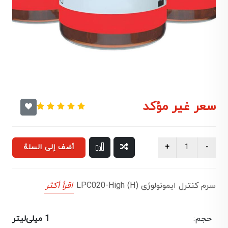
سعر غير مؤكد
أضف إلى السلة
سرم کنترل ایمونولوژی LPC020-High (H)
اقرأ أكثر
حجم:
1 میلی‌لیتر