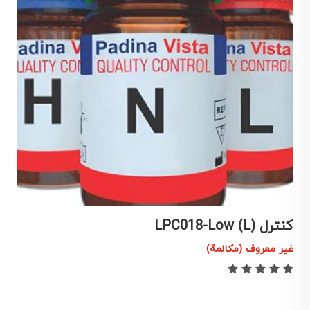
کنترل LPC018-Low (L)
کن
غير معروف (مكالمة)
غ