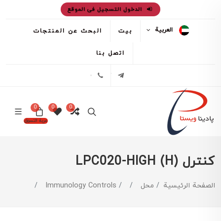
الدخول التسجيل فى الموقع
العربية
بيت
البحث عن المنتجات
اتصل بنا
تلگرام
02171386
0
0
0
عربة التسوق
کنترل LPC020-HIGH (H)
الصفحة الرئيسية
محل
Immunology Controls