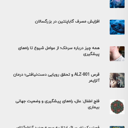
افزایش مصرف گاباپنتین در بزرگسالان
همه چیز درباره سرخک؛ از عوامل شیوع تا راه‌های
پیشگیری
قرص ALZ-801 و تحقق رویایی دست‌نیافتی؛ درمان
آلزایمر
فلج اطفال: علل، راه‌های پیشگیری و وضعیت جهانی
بیماری
فوت یک نفر بر اثر ابتلا به سویه جدید آنفلوآنزای