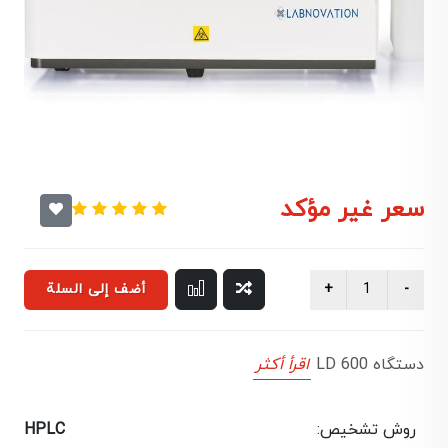
سعر غير مؤكد
أضف إلى السلة
دستگاه LD 600
اقرأ أكثر
روش تشخیص:
HPLC