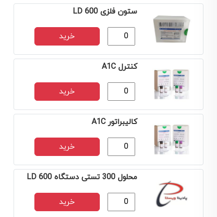
ستون فلزی LD 600
خرید
کنترل A1C
خرید
کالیبراتور A1C
خرید
محلول 300 تستی دستگاه LD 600
خرید