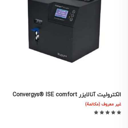
الکترولیت آنالایزر Convergys® ISE comfort
د
غير معروف (مكالمة)
غ