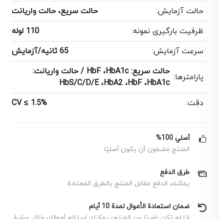
حالت آزمایش:
حالت سریع، حالت واریانت
ظرفیت بارگیری نمونه:
110 لوله
سرعت آزمایش:
65 ثانیه/آزمایش
حالت سریع: HbF ،HbA1c / حالت واریانت:
پارامترها:
HbS/C/D/E ،HbA2 ،HbF ،HbA1c
دقت:
CV ≤ 1.5%
أصلي 100%
المنتج مضمون أن يكون أصليًا
طرق الدفع
يمكنك الدفع مقابل المنتج بالطرق المعتادة
ضمان استعادة الأموال لمدة 10 أيام
إذا لم تكن راضيًا عن المنتج، يمكنك استلام أموالك خلال عشرة