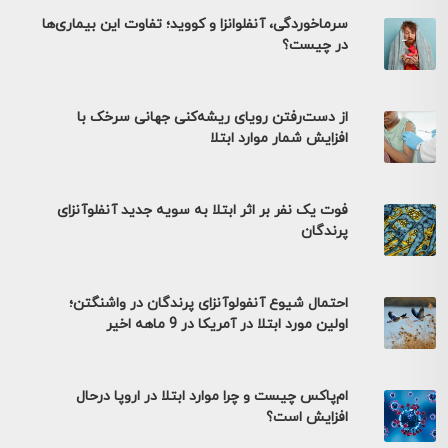
سرماخوردگی، آنفلوانزا و کووید؛ تفاوت این بیماری‌ها
در چیست؟
از دست‌رفتن رویای ریشه‌کنی جهانی سرخک با
افزایش شمار موارد ابتلا
فوت یک نفر بر اثر ابتلا به سویه جدید آنفلوآنزای
پرندگان
احتمال شیوع آنفولوآنزای پرندگان در واشنگتن؛
اولین مورد ابتلا در آمریکا در 9 ماهه اخیر
ام‌پاکس چیست و چرا موارد ابتلا در اروپا درحال
افزایش است؟