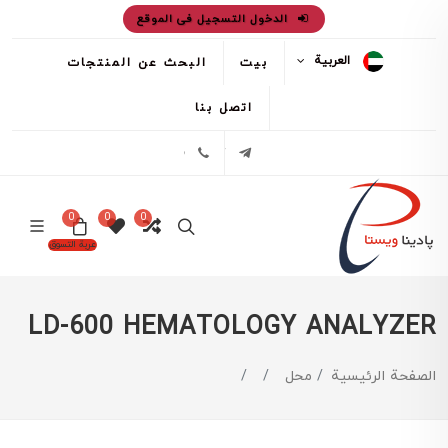
الدخول التسجيل فى الموقع
العربية
بيت
البحث عن المنتجات
اتصل بنا
تلگرام
02171386
0
0
0
عربة التسوق
LD-600 HEMATOLOGY ANALYZER
الصفحة الرئيسية
محل