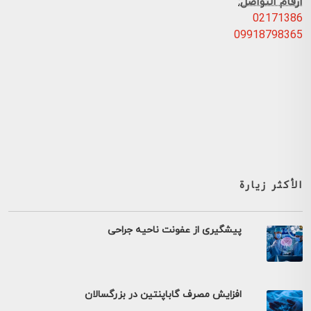
ارقام التواصل:
02171386
09918798365
الأكثر زيارة
پیشگیری از عفونت ناحیه جراحی
افزایش مصرف گاباپنتین در بزرگسالان