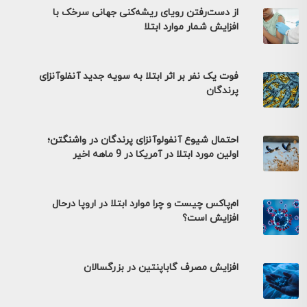
از دست‌رفتن رویای ریشه‌کنی جهانی سرخک با
افزایش شمار موارد ابتلا
فوت یک نفر بر اثر ابتلا به سویه جدید آنفلوآنزای
پرندگان
احتمال شیوع آنفولوآنزای پرندگان در واشنگتن؛
اولین مورد ابتلا در آمریکا در 9 ماهه اخیر
ام‌پاکس چیست و چرا موارد ابتلا در اروپا درحال
افزایش است؟
افزایش مصرف گاباپنتین در بزرگسالان