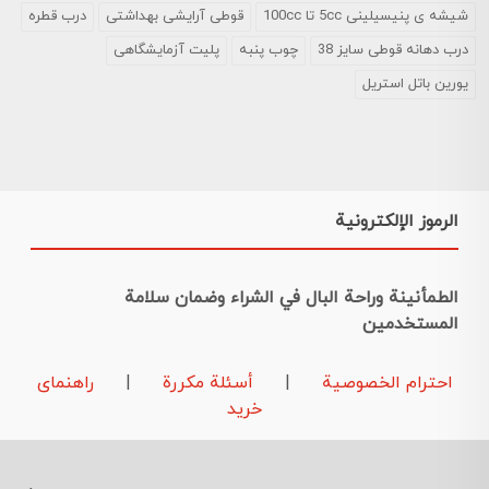
شیشه ی پنیسیلینی 5cc تا 100cc
قوطی آرایشی بهداشتی
درب قطره
درب دهانه قوطی سایز 38
چوب پنبه
پلیت آزمایشگاهی
یورین باتل استریل
الرموز الإلكترونية
الطمأنينة وراحة البال في الشراء وضمان سلامة
المستخدمين
احترام الخصوصية
|
أسئلة مكررة
|
راهنمای
خرید