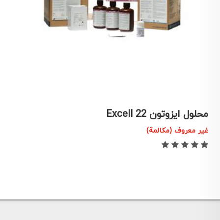
محلول ایزوتون 22 Excell
م
غير معروف (مكالمة)
غ