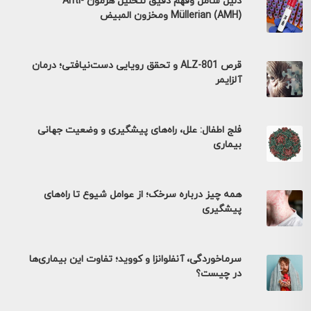
دليل شامل وفهم دقيق لتحليل هرمون Anti-
Müllerian (AMH) ومخزون المبيض
قرص ALZ-801 و تحقق رویایی دست‌نیافتی؛ درمان
آلزایمر
فلج اطفال: علل، راه‌های پیشگیری و وضعیت جهانی
بیماری
همه چیز درباره سرخک؛ از عوامل شیوع تا راه‌های
پیشگیری
سرماخوردگی، آنفلوانزا و کووید؛ تفاوت این بیماری‌ها
در چیست؟