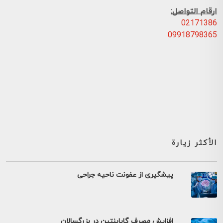
ارقام التواصل:
02171386
09918798365
الأكثر زيارة
پیشگیری از عفونت ناحیه جراحی
افزایش مصرف گاباپنتین در بزرگسالان