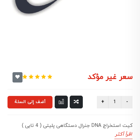
سعر غير مؤكد
أضف إلى السلة
كيت استخراج DNA جنرال دستگاهی پليتی ( 4 تايی )
اقرأ أكثر