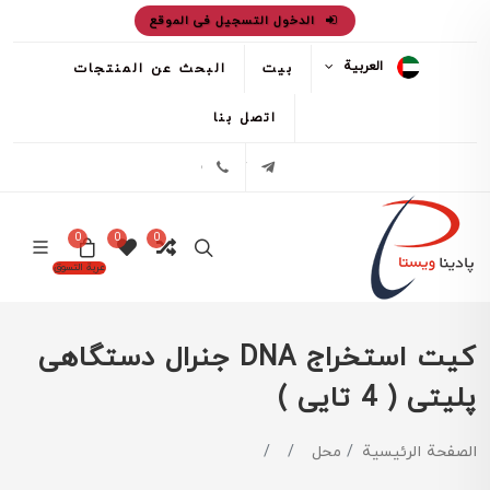
الدخول التسجيل فى الموقع
العربية
بيت
البحث عن المنتجات
اتصل بنا
تلگرام
02171386
0
0
0
عربة التسوق
كيت استخراج DNA جنرال دستگاهی
پليتی ( 4 تايی )
الصفحة الرئيسية
محل