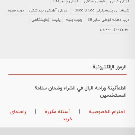
قوطی کرمی
قوطی صدفی
قوطی چالیر 100
شیشه ی پنیسیلینی 5cc تا 100cc
قوطی آرایشی بهداشتی
درب قطره
درب دهانه قوطی سایز 38
چوب پنبه
پلیت آزمایشگاهی
یورین باتل استریل
الرموز الإلكترونية
الطمأنينة وراحة البال في الشراء وضمان سلامة
المستخدمين
احترام الخصوصية
|
أسئلة مكررة
|
راهنمای
خرید