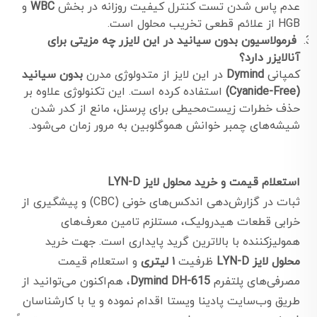
عدم پاس شدن تست کنترل کیفیت روزانه در بخش
WBC
و
HGB از علائم قطعی تخریب محلول است.
فرمولاسیون بدون سیانید در این لایزر چه مزیتی برای
آنالایزر دارد؟
کمپانی
Dymind
در این لایز از متدولوژی مدرن
بدون سیانید
(Cyanide-Free)
استفاده کرده است. این تکنولوژی علاوه بر
حذف خطرات زیست‌محیطی برای پرسنل، مانع از کدر شدن
شیشه‌های چمبر خوانش هموگلوبین به مرور زمان می‌شود.
استعلام قیمت و خرید محلول لایز LYN-D
ثبات در گزارش‌دهی اندکس‌های خونی (CBC) و پیشگیری از
خرابی قطعات هیدرولیک، مستلزم تامین معرف‌های
همولیزکننده با بالاترین گرید پایداری است. جهت خرید
محلول لایز LYN-D
ظرفیت
۱ لیتری
و استعلام قیمت
مصرفی‌های پلتفرم
Dymind DH-615
، هم‌اکنون می‌توانید از
طریق وب‌سایت پادینا ویستا اقدام نموده و یا با کارشناسان