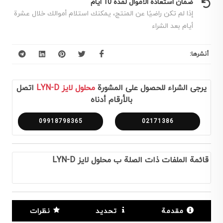
ضمان استعادة الأموال لمدة 10 أيام
إذا لم تكن راضيًا عن المنتج، يمكنك استلام أموالك خلال عشرة
أيام بعد الشراء
أنشرها:
يرجى الشراء للحصول على المشورة
محلول لایز LYN-D
اتصل
بالأرقام أدناه
09918798365
02171386
قائمة الملفات ذات الصلة ب محلول لایز LYN-D
مقدمة
تحديد
نظرات