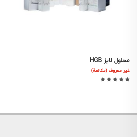
محلول لایز HGB
م
غير معروف (مكالمة)
غ