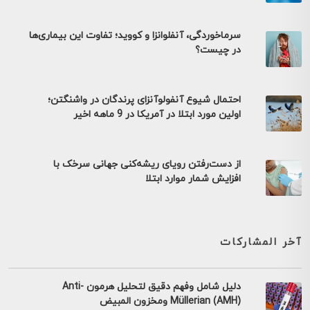
سرماخوردگی، آنفلوانزا و کووید؛ تفاوت این بیماری‌ها
در چیست؟
احتمال شیوع آنفولوآنزای پرندگان در واشنگتن؛
اولین مورد ابتلا در آمریکا در 9 ماهه اخیر
از دست‌رفتن رویای ریشه‌کنی جهانی سرخک با
افزایش شمار موارد ابتلا
آخر المشاركات
دليل شامل وفهم دقيق لتحليل هرمون Anti-
Müllerian (AMH) ومخزون المبيض