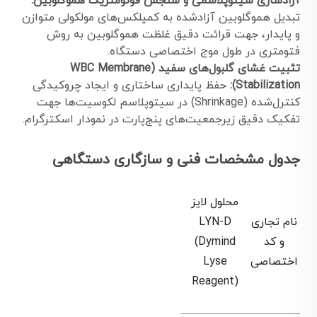
آزادسازی سیتوپلاسمی و سنجش فوتومتریک هموگلوبین:
تبدیل هموگلوبین آزادشده به کمپلکس‌های مولکولی متوازن
و پایدار، جهت قرائت دقیق غلظت هموگلوبین به روش
فتومتری در طول موج اختصاصی دستگاه.
تثبیت غشای گلبول‌های سفید (WBC Membrane
Stabilization):
حفظ پایداری ساختاری و ایجاد چروکیدگی
کنترل‌شده (Shrinkage) در سیتوپلاسم لکوسیت‌ها جهت
تفکیک دقیق زیرجمعیت‌های پنج‌پارت در نمودار اسکترگرام.
جدول مشخصات فنی و سازگاری دستگاهی
محلول لایز
نام تجاری
LYN-D
و کد
(Dymind
اختصاصی
Lyse
Reagent)