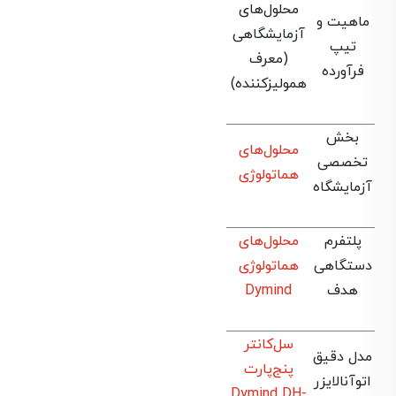
محلول‌های
ماهیت و
آزمایشگاهی
تیپ
(معرف
فرآورده
همولیزکننده)
بخش
محلول‌های
تخصصی
هماتولوژی
آزمایشگاه
پلتفرم
محلول‌های
دستگاهی
هماتولوژی
هدف
Dymind
سل‌کانتر
مدل دقیق
پنج‌پارت
اتوآنالایزر
Dymind DH-