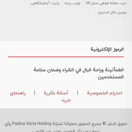
درب دهانه قوطی سایز 38
چوب پنبه
پلیت آزمایشگاهی
یورین باتل استریل
الرموز الإلكترونية
الطمأنينة وراحة البال في الشراء وضمان سلامة
المستخدمين
احترام الخصوصية
|
أسئلة مكررة
|
راهنمای
خرید
حقوق النشر © جميع الحقوق مملوكة لشركة Padina Vista Holding وأي
نسخ دون ذكر المصدر يعتبر غير قانوني