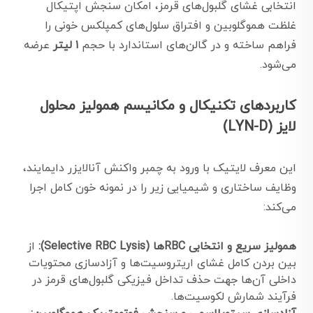
انتخابی غشای گلبول‌های قرمز، امکان سنجش اپتیکال
غلظت هموگلوبین و افتراق سلول‌های کمپلکس خونی را
فراهم ساخته و در گالن‌های استاندارد با حجم
۱ لیتر
عرضه
می‌شود.
کاربردهای تکنیکال و مکانیسم همولیز محلول
لایز (LYN-D)
این معرف لایتیک با ورود به چمبر واکنش آنالایزر دایمایند،
وظایف ساختاری و شیمیایی زیر را در نمونه خون کامل اجرا
می‌کند:
همولیز سریع و انتخابی RBCها (Selective RBC Lysis):
از
بین بردن کامل غشای اریتروسیت‌ها و آزادسازی محتویات
داخلی آن‌ها جهت حذف تداخل فیزیکی گلبول‌های قرمز در
فرآیند شمارش لکوسیت‌ها.