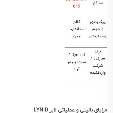
سازگار
615
پیکربندی
گالن
و حجم
استاندارد ۱
بسته‌بندی
لیتری
برند
Dymind /
سازنده /
سیما پلیمر
شرکت
آریا
واردکننده
مزایای بالینی و عملیاتی لایز LYN-D