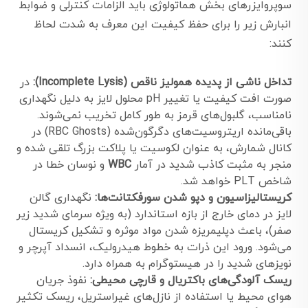
سوپروایزرهای بخش هماتولوژی باید الزامات کنترلی و ضوابط
انبارش زیر را برای حفظ کیفیت این معرف به شدت لحاظ
کنند:
تداخل ناشی از پدیده همولیز ناقص (Incomplete Lysis):
در
صورت افت کیفیت یا تغییر pH محلول لایز به دلیل نگهداری
نامناسب، گلبول‌های قرمز به طور کامل تخریب نمی‌شوند.
باقی‌مانده اریتروسیت‌های دگرگون‌شده (RBC Ghosts) در
کانال شمارش، به عنوان لکوسیت یا پلاکت بزرگ تلقی شده و
منجر به مثبت کاذب شدید در آمار
WBC
و نوسان خطا در
شاخص PLT خواهد شد.
کریستالیزاسیون و دپو شدن سورفکتانت‌ها:
نگهداری گالن
لایز در دمای خارج از بازه استاندارد (به ویژه سرمای شدید زیر
صفر)، باعث دپلیمریزه شدن مواد موثره و تشکیل کریستال
می‌شود. ورود این ذرات به خطوط هیدرولیک، انسداد آپرچر و
نویزهای شدید را در هیستوگرام به همراه دارد.
ریسک آلودگی‌های باکتریال و قارچی محیطی:
نفوذ جریان
هوای محیط یا استفاده از نازل‌های غیراستریل، ریسک تکثیر