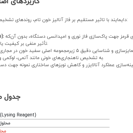
کاربردهای اصل
محلول لایز LYC-1 دایمایند با تاثیر مستقیم بر فاز آنالیز خون تام، روندهای تشخیصی بالینی زیر را هدایت می‌کند:
متلاشی کردن سریع و یکنواخت غشای گلبول‌های قرمز جهت پاک‌سازی فاز نوری و امپدانسی دستگاه، بدون آن‌که
لیز 
تأثیر منفی بر کیفیت یا ساختار گلبول‌های سفید و پلاکت‌ها داشته باشد.
به تشخیص ناهنجاری‌های خونی مانند آنمی، لوکمی و سایر اختلالات هماتولوژیک کمک شایانی می‌کند.
نه‌سازی عملکرد آنالایزر و کاهش نویزهای ساختاری نمونه جهت د
جدول م
محلول لایز ysing Reagent
محلول
محل