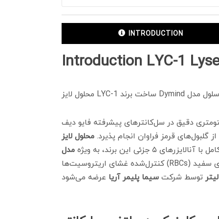
INTRODUCTION
Introduction LYC-1 Lyse
رفته فایو دیف (5-Part)، نیازمند معرف‌های بیوشیمیایی کالیبره شده است تا فاز ارزیابی سلولی بدون
ز گلبول‌های قرمز فراوان انجام پذیرد.
 ۵ جزئی این برند، به ویژه
کنترل‌شده غشای اریتروسیت‌ها (RBCs) است تا بستر ایده‌آلی برای شمارش گلبول‌های سفید (WBC) و سنجش سایر پارامترهای هماتولوژیک فراهم گردد. این
توسط شرکت
سیما پلیمر آریا