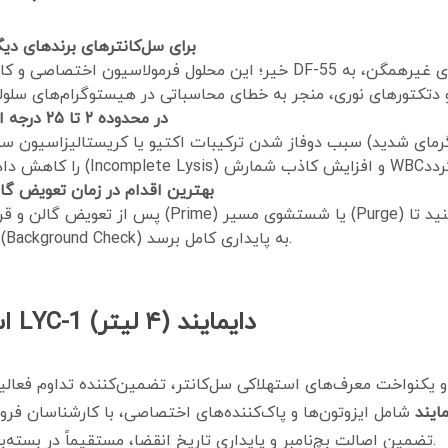
آیا می‌توان از محلول لایز LYC-1 برای سل‌کانترهای
چرا پایداری دمایی لایز LYC-1 در محدوده ۲ تا ۲۵ درجه اهمیت بالایی دارد؟
یا گرمای شدید) سبب دوفاز شدن ترکیبات اکتیو یا کریستالیزاسیون س
بهترین اقدام در زمان تعویض گا
پس از تعویض گالن و قرار دادن نیدل مکش، توصیه می‌
حباب‌های هوا کاملاً تخلیه شده و تست بک‌گراند (Background Check) به پایداری کامل برسد.
استعلام قیمت و خرید محلول لایز LYC-1 دایمایند (۴ لیتر)
 یکنواخت معرف‌های استهلاکی سل‌کانتر، تضمین‌کننده تداوم فع
ایند
شامل ایزوتون‌ها و پاک‌کننده‌های اختصاصی، با کارشناسان ف
تضمین اصالت بچ‌نامبر و پایداری تاریخ انقضا، مستقیماً در بسته‌بندی پلمب شرکتی به سراسر کشور ارسال می‌گردد.