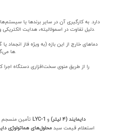
دلیل تفاوت در اسمولالیته، هدایت الکتریکی و دتکتورهای نوری، منجر به خطای محاسباتی در هیستوگرام‌های سلولی و آسیب به سیستم پایپینگ دستگاه می‌شود.
دماهای خارج از این بازه (به ویژه فاز انجماد 
غشای RBC را کاهش داده و منجر به گزارش خطای لایز ناقص (Incomplete Lysis) و افزایش کاذب شمارش WBCها می‌گردد.
خرید محلول لایز LYC-1 دایمایند (۴ لیتر)
و
تأمین منسجم و
استعلام قیمت سبد
محلول‌های هماتولوژی دایم