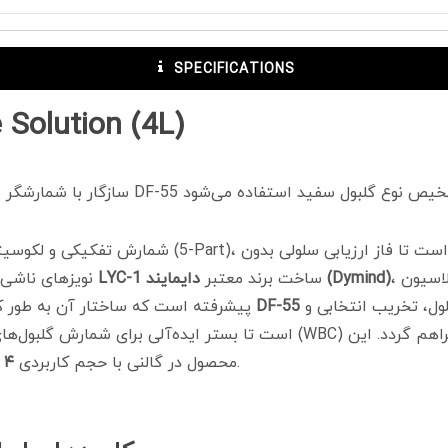
SPECIFICATIONS
 Solution (4L)
شمارش تفکیکی و لکوسیتومتری دقیق در سل‌کانترهای پیش
، یک معرف هماتولوژی استراتژیک با فرمولاسیون
(Dymind)
ساخت برند معتبر
دایمایند
محلول لایز LYC-1
نویزهای ناشی ا
همگام‌سازی شده است. وظیفه اصلی این محلول، تخریب انتخابی و
مدل DF-55
پیشرفته است که ساختار آن به طور کامل با آنالایزرهای
عرضه می‌شود.
محصول در گالنی با حجم کاربردی
۴ لیتر