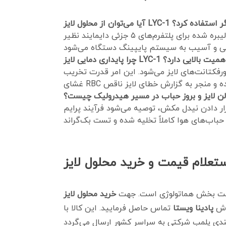
 برندهای دیگر استفاده کرد؟
خیر؛ این محلول فرمولاسیون اختصاصی و کالیبره شده برای پلتفرم‌های ۵ جزئی دایمایند نظیر DF-55 دارد. به کارگیری آن در سایر برندها یا سیستم‌های غیرهمگن، به
ورفکتانت‌های لایز می‌شود. این امر قدرت تخریب
لن لایز و بروز حباب در مسیر هیدرولیک چیست؟
شود فرآیند پرایم (Prime) یا شستشوی مسیر (Purge) را از طریق منوی سخت‌افزاری دستگاه اجرا کنید تا
الیت بخش هماتولوژی است. جهت
روش
پادینا ویستا
تماس حاصل فرمایید. این کالا با