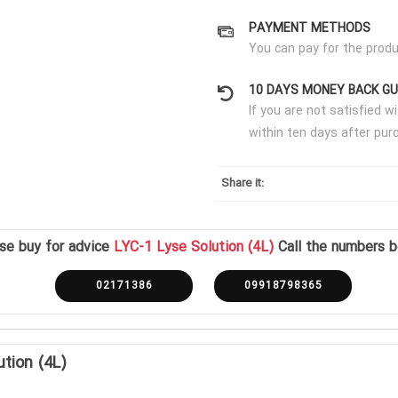
PAYMENT METHODS
You can pay for the produ
10 DAYS MONEY BACK G
If you are not satisfied 
within ten days after pur
Share it:
se buy for advice
LYC-1 Lyse Solution (4L)
Call the numbers 
02171386
09918798365
ution (4L)