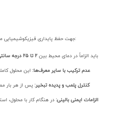
جهت حفظ پایداری فیزیکوشیمیایی معرف و جلوگیری از نوسان در کلونی‌های هیستوگرام، رعایت ضوابط زیر توسط کارشناسان ارشد آزمایشگاه الزامی است:
گالن محلول لایز LYC-1 باید الزاماً در دمای محیط بین
۲ تا ۲۵ درجه سانتی‌گراد
عدم ترکیب با سایر معرف‌ها:
این محلول کاملا
کنترل پلمب و پدیده تبخیر:
پس از هر بار مصر
الزامات ایمنی بالینی:
در هنگام کار با محلول، ا