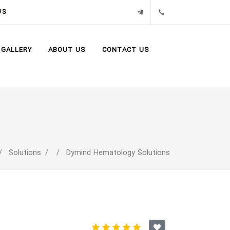
02171386
تلگرام
US
GALLERY
ABOUT US
CONTACT US
Solutions
Dymind Hematology Solutions