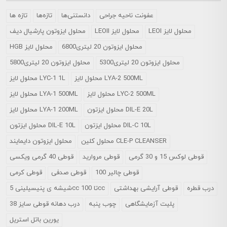
عفونت ناحیه جراحی
دانستنی‌ها
تازه‌ها
تازه ها
LEOI محلول لایز
LEOII محلول لایز
محلول ايزوتون پارشيال ديف
محلول ایزوتون 20 لیتری6800
HGB محلول لایز
محلول ایزوتون 20 لیتری5300
محلول ایزوتون 20 لیتری5800
محلول لایز LYA-2 500ML
محلول لایز LYC-1 1L
محلول لایز LYC-2 500ML
محلول لایز LYA-1 500ML
محلول ایزتون DIL-E 20L
محلول لایز LYA-1 200ML
محلول ایزتون DIL-C 10L
محلول ایزتون DIL-E 10L
محلول کلین CLE-P CLEANSER
محلول ایزوتون دایمایند
قوطی لوکس 15 و 30 گرمی
قوطی مروارید
قوطی 40 گرمی ویکسی
قوطی چالیر 100
قوطی صدفی
قوطی کرمی
درب قطره
قوطی آرایشی بهداشتی
شیشه ی پنیسیلینی 5cc تا 100cc
پلیت آزمایشگاهی
چوب پنبه
درب دهانه قوطی سایز 38
یورین باتل استریل