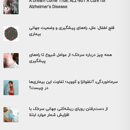
A Dream Come True; ALZ-801 A Cure for
Alzheimer's Disease
فلج اطفال: علل، راه‌های پیشگیری و وضعیت جهانی
بیماری
همه چیز درباره سرخک؛ از عوامل شیوع تا راه‌های
پیشگیری
سرماخوردگی، آنفلوانزا و کووید؛ تفاوت این بیماری‌ها
در چیست؟
از دست‌رفتن رویای ریشه‌کنی جهانی سرخک با
افزایش شمار موارد ابتلا