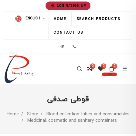
LOGIN/SIGN UP
ENGLISH
HOME
SEARCH PRODUCTS
CONTACT US
02171386
تلگرام
0
0
0
Cart
قوطی صدفی
Home
Store
Blood collection tubes and consumables
Medicinal, cosmetic and sanitary containers