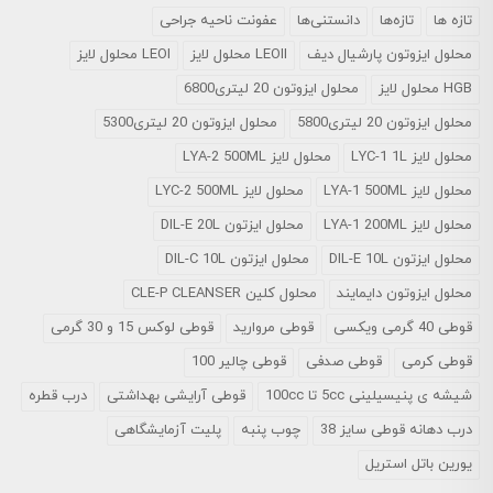
تازه ها
تازه‌ها
دانستنی‌ها
عفونت ناحیه جراحی
محلول ايزوتون پارشيال ديف
LEOII محلول لایز
LEOI محلول لایز
HGB محلول لایز
محلول ایزوتون 20 لیتری6800
محلول ایزوتون 20 لیتری5800
محلول ایزوتون 20 لیتری5300
محلول لایز LYC-1 1L
محلول لایز LYA-2 500ML
محلول لایز LYA-1 500ML
محلول لایز LYC-2 500ML
محلول لایز LYA-1 200ML
محلول ایزتون DIL-E 20L
محلول ایزتون DIL-E 10L
محلول ایزتون DIL-C 10L
محلول ایزوتون دایمایند
محلول کلین CLE-P CLEANSER
قوطی 40 گرمی ویکسی
قوطی مروارید
قوطی لوکس 15 و 30 گرمی
قوطی کرمی
قوطی صدفی
قوطی چالیر 100
شیشه ی پنیسیلینی 5cc تا 100cc
قوطی آرایشی بهداشتی
درب قطره
درب دهانه قوطی سایز 38
چوب پنبه
پلیت آزمایشگاهی
یورین باتل استریل