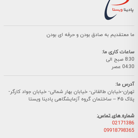
ما معتقدیم به صادق بودن و حرفه ای بودن
ساعات کاری ما:
8:30 صبح الی
04:30 عصر
آدرس ما:
تهران-خیابان طالقانی- خیابان بهار شمالی- خیابان جواد کارگر-
پلاک ۴۵ – ساختمان گروه آزمایشگاهی پادینا ویستا
شماره های تماس:
02171386
09918798365