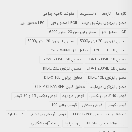
تازه ها
تازه‌ها
دانستنی‌ها
عفونت ناحیه جراحی
محلول ايزوتون پارشيال ديف
LEOII محلول لایز
LEOI محلول لایز
HGB محلول لایز
محلول ایزوتون 20 لیتری6800
محلول ایزوتون 20 لیتری5800
محلول ایزوتون 20 لیتری5300
محلول لایز LYC-1 1L
محلول لایز LYA-2 500ML
محلول لایز LYA-1 500ML
محلول لایز LYC-2 500ML
محلول لایز LYA-1 200ML
محلول ایزتون DIL-E 20L
محلول ایزتون DIL-E 10L
محلول ایزتون DIL-C 10L
محلول ایزوتون دایمایند
محلول کلین CLE-P CLEANSER
قوطی 40 گرمی ویکسی
قوطی مروارید
قوطی لوکس 15 و 30 گرمی
قوطی کرمی
قوطی صدفی
قوطی چالیر 100
شیشه ی پنیسیلینی 5cc تا 100cc
قوطی آرایشی بهداشتی
درب قطره
درب دهانه قوطی سایز 38
چوب پنبه
پلیت آزمایشگاهی