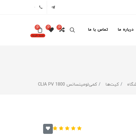
تلگرام
02171386
0
0
0
درباره ما
تماس با ما
سبد خرید
گاه
کیت‌ها
کمی‌لومینسانس CLIA PV 1800