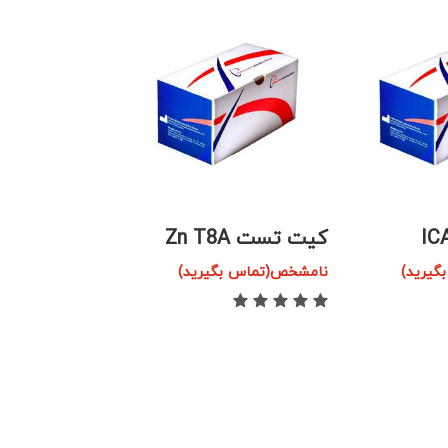
کیت تست Zn T8A
کیت تست آنت
یرید)
نامشخص(تماس بگیرید)
(AMA-M2)
نامشخص(تماس بگ