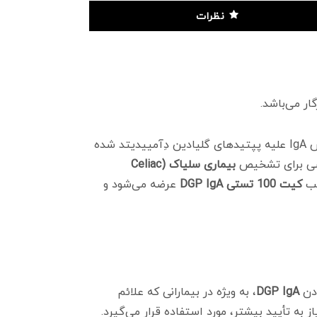
نظرات
(آنتی‌بادی علیه دِآمییدیتد گلیادین پپتاید با کلاس IgA) برای سنجش کمی آنتی‌بادی‌های کلاس IgA علیه پپتیدهای گلیادین دِآمییدیتد شده
اصی برای تشخیص
بیماری سلیاک (Celiac
لب
کیت 100 تستی DGP IgA
عرضه می‌شود و
ودن
DGP IgA
، به ویژه در بیمارانی که علائم
 به تأیید بیشتر، مورد استفاده قرار می‌گیرد.