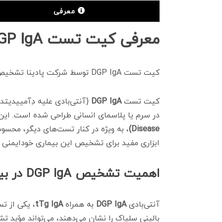
معرفی
معرفی کیت تست DGP IgA
کیت تست DGP IgA توسط شرکت پادینا تشخیص ایرانیان به بازار عرضه شده است و با دستگاه CLIA PV 1800 سازگار می‌باشد.
کیت تست
DGP IgA
در سرم یا پلاسمای انسانی طراحی شده است. ای
Disease)
، به ویژه در کنار تست‌های دیگر، محس
ابزاری مفید برای تشخیص این بیماری خودایمنی 
اهمیت تشخیص DGP IgA در بیماری سلیاک
آنتی‌بادی
DGP IgA
به همراه
tTg IgA
، یکی از 
بالینی سلیاک را نشان می‌دهند، می‌تواند مؤید