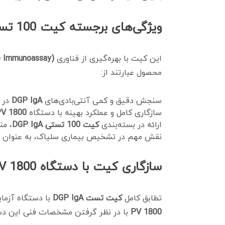
ویژگی‌های برجسته کیت 100 تستی DGP IgA
این کیت با بهره‌گیری از فناوری
e Immunoassay)
محصول عبارتند از:
سنجش دقیق و کمی آنتی‌بادی‌های
DGP IgA
در ن
سازگاری کامل و عملکرد بهینه با دستگاه
PV 1800
ارائه در بسته‌بندی
کیت 100 تستی DGP IgA
، من
نقش مهم در تشخیص بیماری سلیاک، به عنوان 
سازگاری کیت با دستگاه CLIA PV 1800
تطابق کامل
کیت تست DGP IgA
با دستگاه آزمای
PV 1800
با در نظر گرفتن مشخصات فنی این د