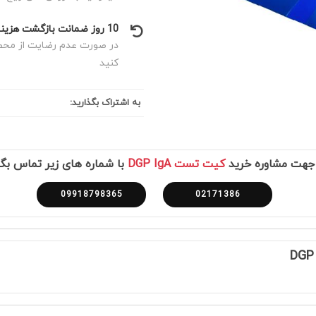
10 روز ضمانت بازگشت هزینه
در صورت عدم رضایت از محصول
کنید
به اشتراک بگذارید:
 جهت مشاوره خرید
کیت تست DGP IgA
با شماره های زیر تماس بگ
09918798365
02171386