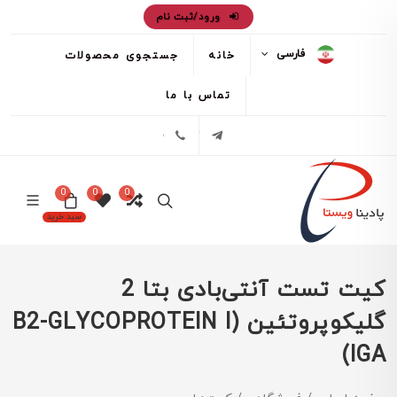
ورود/ثبت نام
فارسی
خانه
جستجوی محصولات
تماس با ما
تلگرام
02171386
0
0
0
سبد خرید
کیت تست آنتی‌بادی بتا 2
گلیکوپروتئین (B2-GLYCOPROTEIN I
IGA)