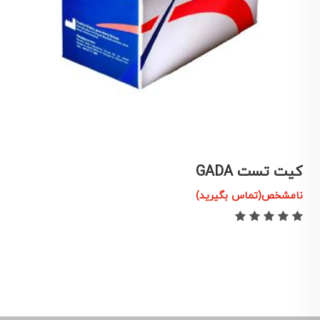
کیت تست GADA
ک
نامشخص(تماس بگیرید)
ن