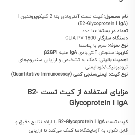
نام محصول:
کیت تست آنتی‌بادی بتا 2 گلیکوپروتئین I
(B2-Glycoprotein I IgA)
تعداد در بسته:
۱۰۰ عدد
دستگاه سازگار:
CLIA PV 1800
نوع نمونه:
سرم یا پلاسما
کاربرد:
سنجش آنتی‌بادی
IgA
علیه
β2GPI
اهمیت بالینی:
کمک به تشخیص و ارزیابی سندروم‌های
ترومبوتیک/خودایمنی
نوع کیت:
ایمنی‌سنجی کمی (Quantitative Immunoassay)
مزایای استفاده از کیت تست B2-
Glycoprotein I IgA
کیت تست B2-Glycoprotein I IgA
با ارائه نتایج دقیق و
قابل تکرار، به آزمایشگاه‌ها کمک می‌کند تا ارزیابی