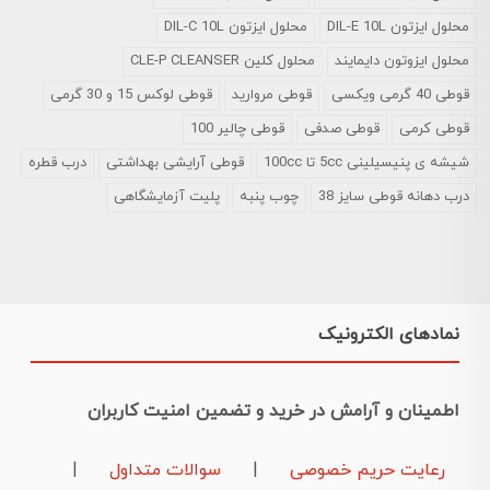
محلول ایزتون DIL-E 10L
محلول ایزتون DIL-C 10L
محلول ایزوتون دایمایند
محلول کلین CLE-P CLEANSER
قوطی 40 گرمی ویکسی
قوطی مروارید
قوطی لوکس 15 و 30 گرمی
قوطی کرمی
قوطی صدفی
قوطی چالیر 100
شیشه ی پنیسیلینی 5cc تا 100cc
قوطی آرایشی بهداشتی
درب قطره
درب دهانه قوطی سایز 38
چوب پنبه
پلیت آزمایشگاهی
نمادهای الکترونیک
اطمینان و آرامش در خرید و تضمین امنیت کاربران
رعایت حریم خصوصی
|
سوالات متداول
|