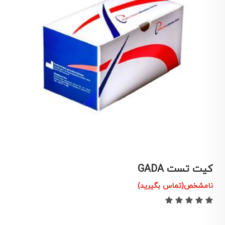
کیت تست GADA
ک
نامشخص(تماس بگیرید)
ن