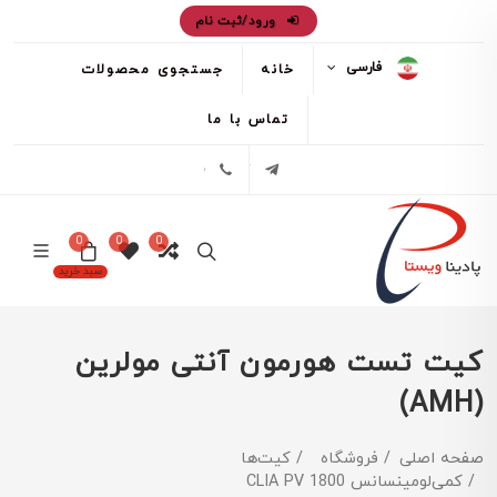
ورود/ثبت نام
فارسی
خانه
جستجوی محصولات
تماس با ما
تلگرام
02171386
0
0
0
سبد خرید
کیت تست هورمون آنتی مولرین
(AMH)
صفحه اصلی
فروشگاه
کیت‌ها
کمی‌لومینسانس CLIA PV 1800