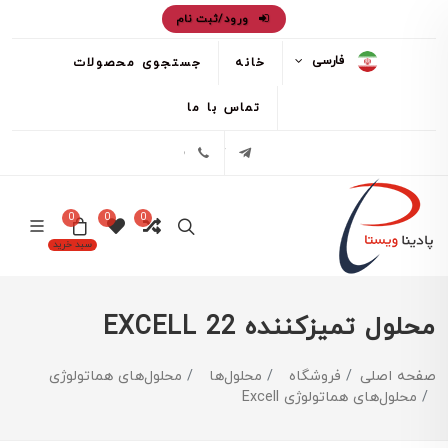
ورود/ثبت نام
فارسی
خانه
جستجوی محصولات
تماس با ما
تلگرام
02171386
0
0
0
سبد خرید
محلول تمیزکننده EXCELL 22
صفحه اصلی
فروشگاه
محلول‌ها
محلول‌های هماتولوژی
محلول‌های هماتولوژی Excell