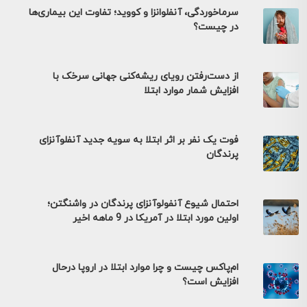
سرماخوردگی، آنفلوانزا و کووید؛ تفاوت این بیماری‌ها
در چیست؟
از دست‌رفتن رویای ریشه‌کنی جهانی سرخک با
افزایش شمار موارد ابتلا
فوت یک نفر بر اثر ابتلا به سویه جدید آنفلوآنزای
پرندگان
احتمال شیوع آنفولوآنزای پرندگان در واشنگتن؛
اولین مورد ابتلا در آمریکا در 9 ماهه اخیر
ام‌پاکس چیست و چرا موارد ابتلا در اروپا درحال
افزایش است؟