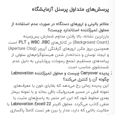
پرسش‌های متداول پرسنل آزمایشگاه
علائم بالینی و ارورهای دستگاه در صورت عدم استفاده از
محلول تمیزکننده استاندارد چیست؟
بارزترین نشانه، بالا رفتن مداوم شمارش پس‌زمینه
(Background Count) در کانال‌های
RBC
،
WBC
و
PLT
است.
همچنین بروز مکرر ارورهای گرفتگی آپرچر (Aperture Clog)
و ایجاد نوسان و دندانه‌دار شدن هیستوگرام‌های سلولی از
پیامدهای مستقیم تجمع رسوبات پروتئینی به دلیل عدم
شستشوی مناسب است.
پدیده Carryover چیست و محلول تمیزکننده Labnovation
چگونه آن را کنترل می‌کند؟
این پدیده زمانی رخ می‌دهد که بقایای خون یا معرف‌های
نمونه قبلی در مسیر هیدرولیک باقی بماند و با نمونه بیمار
بعدی مخلوط شود که این امر منجر به پاسخ‌های مثبت یا
منفی کاذب می‌گردد. محلول کلینر
Labnovation Excell 22
با
حلالیت بالایی که دارد، مدار را بین هر تست کاملاً پاکسازی