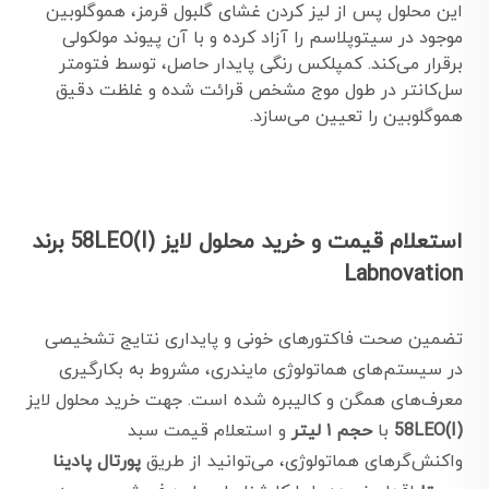
این محلول پس از لیز کردن غشای گلبول قرمز، هموگلوبین
موجود در سیتوپلاسم را آزاد کرده و با آن پیوند مولکولی
برقرار می‌کند. کمپلکس رنگی پایدار حاصل، توسط فتومتر
سل‌کانتر در طول موج مشخص قرائت شده و غلظت دقیق
هموگلوبین را تعیین می‌سازد.
استعلام قیمت و خرید محلول لایز (58LEO(I برند
Labnovation
تضمین صحت فاکتورهای خونی و پایداری نتایج تشخیصی
در سیستم‌های هماتولوژی مایندری، مشروط به بکارگیری
معرف‌های همگن و کالیبره شده است. جهت خرید محلول لایز
(58LEO(I
با
حجم ۱ لیتر
و استعلام قیمت سبد
واکنش‌گرهای هماتولوژی، می‌توانید از طریق
پورتال پادینا