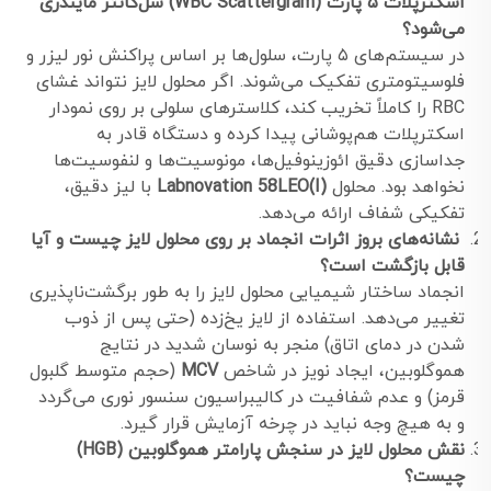
اسکترپلات ۵ پارت (WBC Scattergram) سل‌کانتر مایندری
می‌شود؟
در سیستم‌های ۵ پارت، سلول‌ها بر اساس پراکنش نور لیزر و
فلوسیتومتری تفکیک می‌شوند. اگر محلول لایز نتواند غشای
RBC را کاملاً تخریب کند، کلاسترهای سلولی بر روی نمودار
اسکترپلات هم‌پوشانی پیدا کرده و دستگاه قادر به
جداسازی دقیق ائوزینوفیل‌ها، مونوسیت‌ها و لنفوسیت‌ها
نخواهد بود. محلول
Labnovation 58LEO(I)
با لیز دقیق،
تفکیکی شفاف ارائه می‌دهد.
نشانه‌های بروز اثرات انجماد بر روی محلول لایز چیست و آیا
قابل بازگشت است؟
انجماد ساختار شیمیایی محلول لایز را به طور برگشت‌ناپذیری
تغییر می‌دهد. استفاده از لایز یخ‌زده (حتی پس از ذوب
شدن در دمای اتاق) منجر به نوسان شدید در نتایج
هموگلوبین، ایجاد نویز در شاخص
MCV
(حجم متوسط گلبول
قرمز) و عدم شفافیت در کالیبراسیون سنسور نوری می‌گردد
و به هیچ وجه نباید در چرخه آزمایش قرار گیرد.
نقش محلول لایز در سنجش پارامتر هموگلوبین (HGB)
چیست؟