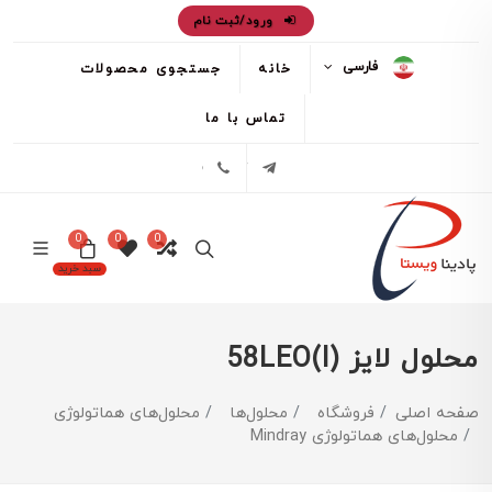
ورود/ثبت نام
فارسی
خانه
جستجوی محصولات
تماس با ما
تلگرام
02171386
0
0
0
سبد خرید
محلول لایز (58LEO(I
صفحه اصلی
فروشگاه
محلول‌ها
محلول‌های هماتولوژی
محلول‌های هماتولوژی Mindray