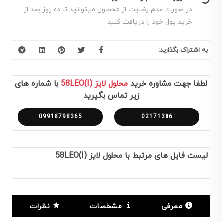
در صورت عدم رضایت از محصول میتوانید تا ده روز بعد از
خرید پول خود را دریافت کنید
به اشتراک بگذارید:
لطفا جهت مشاوره خرید
محلول لایز (58LEO(I
با شماره های
زیر تماس بگیرید
09918798365
02171386
لیست فایل های مرتبط با محلول لایز (58LEO(I
معرفی
مشخصات
نظرات