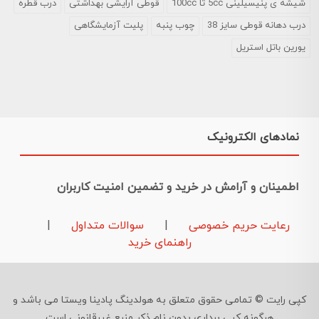
شیشه ی پنیسیلینی 5cc تا 100cc
قوطی آرایشی بهداشتی
درب قطره
درب دهانه قوطی سایز 38
چوب پنبه
پلیت آزمایشگاهی
یورین باتل استریل
نمادهای الکترونیک
اطمینان و آرامش در خرید و تضمین امنیت کاربران
رعایت حریم خصوصی
|
سوالات متداول
|
راهنمای خرید
کپی رایت © تمامی حقوق متعلق به هولدینگ پادینا ویستا می باشد و
هرگونه کپی برداری بدون نام ذکر منبع غیرقانونی است