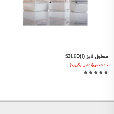
محلول لایز 53LEO(I)
م
نامشخص(تماس بگیرید)
ن