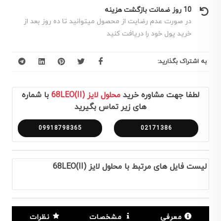
10 روز ضمانت بازگشت هزینه
در صورت عدم رضایت از محصول میتوانید تا ده روز بعد از
خرید پول خود را دریافت کنید
به اشتراک بگذارید:
لطفا جهت مشاوره خرید
محلول لایز (68LEO(II
با شماره
های زیر تماس بگیرید
09918798365
02171386
لیست فایل های مرتبط با محلول لایز (68LEO(II
معرفی
مشخصات
نظرات