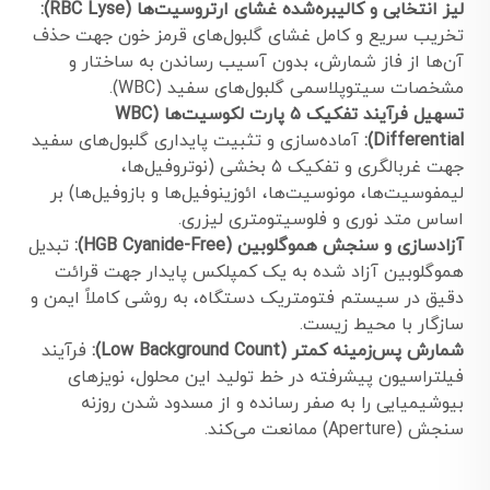
لیز انتخابی و کالیبره‌شده غشای ارتروسیت‌ها (RBC Lyse):
تخریب سریع و کامل غشای گلبول‌های قرمز خون جهت حذف
آن‌ها از فاز شمارش، بدون آسیب رساندن به ساختار و
مشخصات سیتوپلاسمی گلبول‌های سفید (WBC).
تسهیل فرآیند تفکیک ۵ پارت لکوسیت‌ها (WBC
Differential):
آماده‌سازی و تثبیت پایداری گلبول‌های سفید
جهت غربالگری و تفکیک ۵ بخشی (نوتروفیل‌ها،
لیمفوسیت‌ها، مونوسیت‌ها، ائوزینوفیل‌ها و بازوفیل‌ها) بر
اساس متد نوری و فلوسیتومتری لیزری.
آزادسازی و سنجش هموگلوبین (HGB Cyanide-Free):
تبدیل
هموگلوبین آزاد شده به یک کمپلکس پایدار جهت قرائت
دقیق در سیستم فتومتریک دستگاه، به روشی کاملاً ایمن و
سازگار با محیط زیست.
شمارش پس‌زمینه کمتر (Low Background Count):
فرآیند
فیلتراسیون پیشرفته در خط تولید این محلول، نویزهای
بیوشیمیایی را به صفر رسانده و از مسدود شدن روزنه
سنجش (Aperture) ممانعت می‌کند.