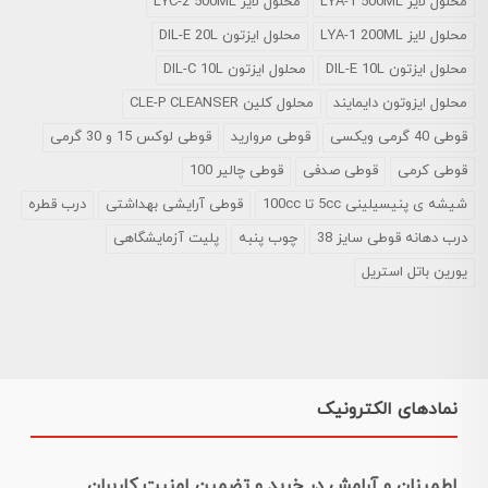
محلول لایز LYA-1 500ML
محلول لایز LYC-2 500ML
محلول لایز LYA-1 200ML
محلول ایزتون DIL-E 20L
محلول ایزتون DIL-E 10L
محلول ایزتون DIL-C 10L
محلول ایزوتون دایمایند
محلول کلین CLE-P CLEANSER
قوطی 40 گرمی ویکسی
قوطی مروارید
قوطی لوکس 15 و 30 گرمی
قوطی کرمی
قوطی صدفی
قوطی چالیر 100
شیشه ی پنیسیلینی 5cc تا 100cc
قوطی آرایشی بهداشتی
درب قطره
درب دهانه قوطی سایز 38
چوب پنبه
پلیت آزمایشگاهی
یورین باتل استریل
نمادهای الکترونیک
اطمینان و آرامش در خرید و تضمین امنیت کاربران