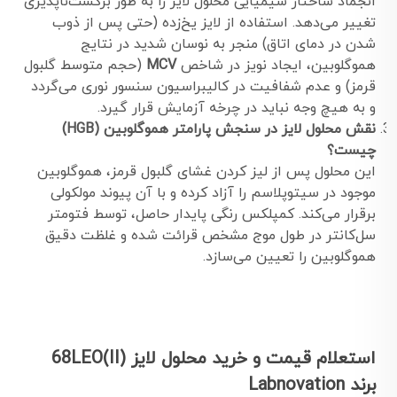
انجماد ساختار شیمیایی محلول لایز را به طور برگشت‌ناپذیری
تغییر می‌دهد. استفاده از لایز یخ‌زده (حتی پس از ذوب
شدن در دمای اتاق) منجر به نوسان شدید در نتایج
هموگلوبین، ایجاد نویز در شاخص
MCV
(حجم متوسط گلبول
قرمز) و عدم شفافیت در کالیبراسیون سنسور نوری می‌گردد
و به هیچ وجه نباید در چرخه آزمایش قرار گیرد.
نقش محلول لایز در سنجش پارامتر هموگلوبین (HGB)
چیست؟
این محلول پس از لیز کردن غشای گلبول قرمز، هموگلوبین
موجود در سیتوپلاسم را آزاد کرده و با آن پیوند مولکولی
برقرار می‌کند. کمپلکس رنگی پایدار حاصل، توسط فتومتر
سل‌کانتر در طول موج مشخص قرائت شده و غلظت دقیق
هموگلوبین را تعیین می‌سازد.
استعلام قیمت و خرید محلول لایز (68LEO(II
برند Labnovation