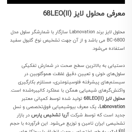
معرفی محلول لایز (68LEO(II
محلول لایز برند Labnovation سازگار با شمارشگر سلول مدل
BC-6800 می باشد و از آن جهت تشخیص نوع گلبول سفید
استفاده می‌شود.
دستیابی به بالاترین سطح صحت در شمارش تفکیکی
سلول‌های خونی و تعیین دقیق غلظت هموگلوبین در
سیستم‌های پیشرفته فلوسیتومتری، مستلزم بکارگیری
واکنش‌گرهای شیمیایی همگن با عملکرد کالیبره‌شده است.
محلول لایز (68LEO(II
تولید شده توسط کمپانی معتبر
Labnovation
، یک معرف بیوشیمیایی فوق‌تخصصی و نسل
جدید است که توسط شرکت
آریا تشخیص پارس
در بازار
تشخیصی ایران تامین و توزیع می‌شود. این فرآورده با حجم
[B]
۱ لیتر
، به طور اختصاصی جهت انطباق با پروتکل‌های