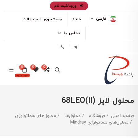
ورود/ثبت نام
فارسی
خانه
جستجوی محصولات
تماس با ما
تلگرام
02171386
0
0
0
سبد خرید
محلول لایز (68LEO(II
صفحه اصلی
فروشگاه
محلول‌ها
محلول‌های هماتولوژی
محلول‌های هماتولوژی Mindray