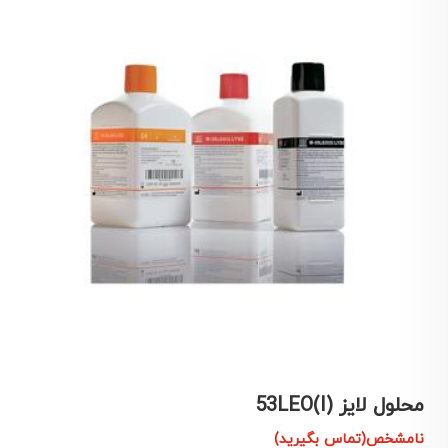
محلول لایز 53LEO(I)
م
نامشخص(تماس بگیرید)
ن