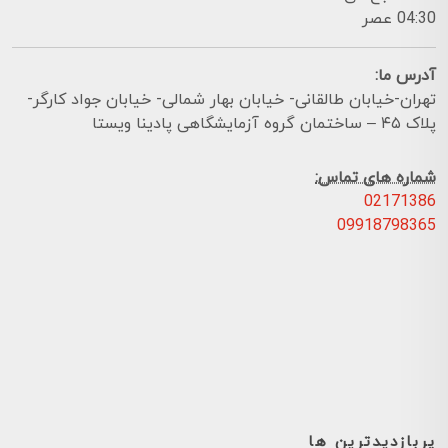
04:30 عصر
آدرس ما:
تهران-خیابان طالقانی- خیابان بهار شمالی- خیابان جواد کارگر-
پلاک ۴۵ – ساختمان گروه آزمایشگاهی پادینا ویستا
شماره های تماس:
02171386
09918798365
پربازدیدترین ها