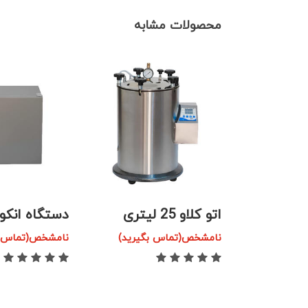
محصولات مشابه
اتو كلاو 25 ليتری
دستگاه انکوب
گیرید)
نامشخص(تماس بگیرید)
نامشخص(تماس ب