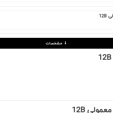
12B
مشخصات
مولی 12B