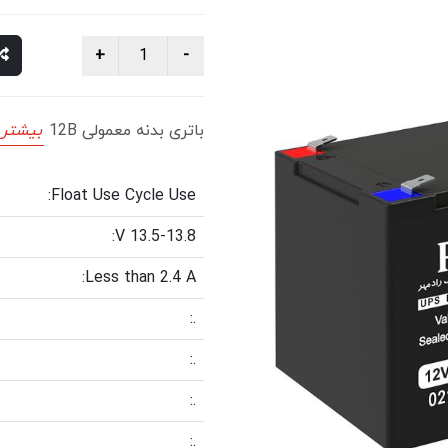
باتری بدنه معمولی 12B
بیشتر 
Float Use Cycle Use:
13.5-13.8 V:
Less than 2.4 A:
.:
.:
.:
.: