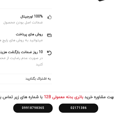
100% اورجینال
ضمانت اصل بودن محصول
روش های پرداخت
میتوانید به روش های رایج ه
10 روز ضمانت بازگشت هزینه
در صورت عدم رضایت از محصول
کنید
به اشتراک بگذارید:
جهت مشاوره خرید
باتری بدنه معمولی 12B
با شماره های زیر تماس ب
09918798365
02171386