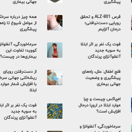
پیشگیری
جهانی بیماری
قرص ALZ-801 و تحقق
همه چیز درباره سرخ
رویایی دست‌نیافتی؛
از عوامل شیوع تا راه‌
درمان آلزایمر
پیشگیری
فوت یک نفر بر اثر ابتلا
سرماخوردگی، آنفلوانزا
به سویه جدید
کووید؛ تفاوت این
آنفلوآنزای پرندگان
بیماری‌ها در چیست؟
فلج اطفال: علل، راه‌های
از دست‌رفتن رویای
پیشگیری و وضعیت
ریشه‌کنی جهانی سر
جهانی بیماری
با افزایش شمار موارد
ابتلا
ام‌پاکس چیست و چرا
موارد ابتلا در اروپا درحال
فوت یک نفر بر اثر ابت
افزایش است؟
به سویه جدید
آنفلوآنزای پرندگان
سرماخوردگی، آنفلوانزا و