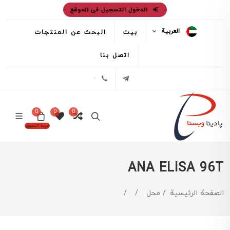
الدخول التسجيل فى الموقع
العربية
بيت
البحث عن المنتجات
اتصل بنا
تلگرام
02171386
0
0
0
عربة التسوق
ANA ELISA 96T
الصفحة الرئيسية
محل