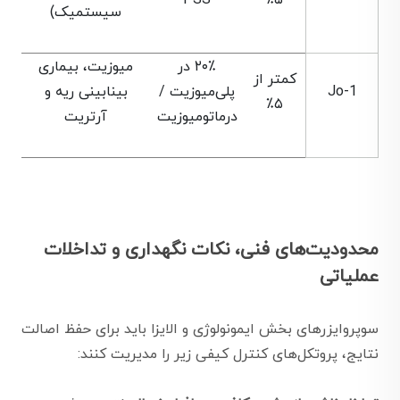
PSS
۵٪
سیستمیک)
۲۰٪ در
میوزیت، بیماری
کمتر از
Jo-1
پلی‌میوزیت /
بینابینی ریه و
۵٪
درماتومیوزیت
آرتریت
محدودیت‌های فنی، نکات نگهداری و تداخلات
عملیاتی
سوپروایزرهای بخش ایمونولوژی و الایزا باید برای حفظ اصالت
نتایج، پروتکل‌های کنترل کیفی زیر را مدیریت کنند: