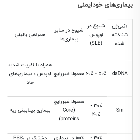
بیماری‌های خودایمنی
شیوع در
آنتی‌ژن
شیوع در سایر
لوپوس
همراهی بالینی
شناخته
بیماری‌ها
(SLE)
شده
همراه با نفریت شدید
dsDNA
۵۰٪ - ۶۰٪
معمولا غیررایج
لوپوس و بیماری‌های
حاد
معمولا غیررایج
۳۰٪ -
Sm
(Core
بیماری بینابینی ریه
۴۰٪
proteins)
۳۰٪ -
۱۰۰٪ در بیماری
مشترک در PSS،