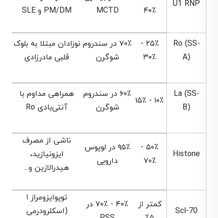
U1 RNP
۴۰٪
MCTD
PM/DM و SLE
Ro (SS-
۲۵٪ -
۷۰٪ در سندروم
نوزادان مبتلا به بلوک
A)
۳۰٪
شوگرن
قلبی مادرزادی
La (SS-
۶۰٪ در سندروم
همراهی مداوم با
۱۰٪ - ۱۵٪
B)
شوگرن
آنتی‌بادی Ro
ناشی از مصرف
۵۰٪ -
۹۵٪ در لوپوس
Histone
ایزونیازید،
۷۰٪
دارویی
هیدرالازین و...
توپوایزومراز ۱
کمتر از
۴۰٪ - ۷۰٪ در
Scl-70
(اسکلرودرمی