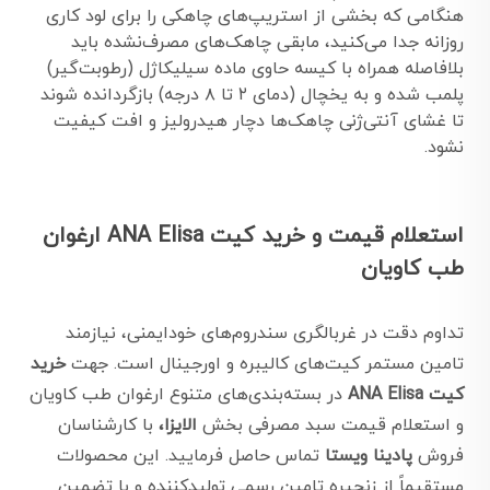
هنگامی که بخشی از استریپ‌های چاهکی را برای لود کاری
روزانه جدا می‌کنید، مابقی چاهک‌های مصرف‌نشده باید
بلافاصله همراه با کیسه حاوی ماده سیلیکاژل (رطوبت‌گیر)
پلمب شده و به یخچال (دمای ۲ تا ۸ درجه) بازگردانده شوند
تا غشای آنتی‌ژنی چاهک‌ها دچار هیدرولیز و افت کیفیت
نشود.
استعلام قیمت و خرید کیت ANA Elisa ارغوان
طب کاویان
تداوم دقت در غربالگری سندروم‌های خودایمنی، نیازمند
تامین مستمر کیت‌های کالیبره و اورجینال است. جهت
خرید
کیت ANA Elisa
در بسته‌بندی‌های متنوع ارغوان طب کاویان
و استعلام قیمت سبد مصرفی بخش
الایزا،
با کارشناسان
فروش
پادینا ویستا
تماس حاصل فرمایید. این محصولات
مستقیماً از زنجیره تامین رسمی تولیدکننده و با تضمین