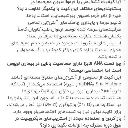
آیا کیفیت تشخیصی یا فرمولاسیون معرف‌ها در
بسته‌بندی‌های مختلف این کیت با یکدیگر تفاوت دارد؟
خیر؛ از نظر فرمولاسیون بیوشیمیایی، استانداردها،
کالیبراتورها و پایداری چاهک‌های آنتی‌ژنی، تمامی
ظرفیت‌های عرضه شده توسط ارغوان طب کاویان کاملاً
یکسان هستند. تفاوت بسته‌بندی‌ها صرفاً در تعداد
استریپ‌های مایکروپلیت موجود در جعبه و حجم معرف‌های
همراه است تا با لود کاری مراکز کوچک و بزرگ همخوانی
داشته باشد.
چرا تست ANA الایزا دارای حساسیت بالایی در بیماری لوپوس
است اما اختصاصی نیست؟
این کیت از مخلوطی از آنتی‌ژن‌های متنوع هسته‌ای (مانند
dsDNA، Sm، Histone و غیره) استفاده می‌کند؛ از آنجا که
تقریباً ۱۰۰٪ بیماران لوپوسی دارای این اتوآنتی‌بادی‌ها
هستند، تست حساسیت ۱۰۰٪ دارد. اما چون این آنتی‌بادی‌ها
در اسکلرودرمی (تا ۹۰٪) و شوگرن (تا ۹۰٪) نیز فعال می‌شوند،
برای تایید نهایی نیاز به تست‌های اختصاصی‌تر وجود دارد.
باز کردن و استفاده مجدد از استریپ‌های مایکروپلیت در
طول دوره مصرف چه الزامات نگهداری دارد؟