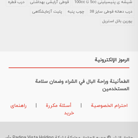
شیشه ی پنیسیلینی 5cc تا 100cc
قوطی آرایشی بهداشتی
درب قطره
درب دهانه قوطی سایز 38
چوب پنبه
پلیت آزمایشگاهی
یورین باتل استریل
الرموز الإلكترونية
الطمأنينة وراحة البال في الشراء وضمان سلامة
المستخدمين
احترام الخصوصية
|
أسئلة مكررة
|
راهنمای
خرید
حقوق النشر © جميع الحقوق مملوكة لشركة Padina Vista Holding وأي