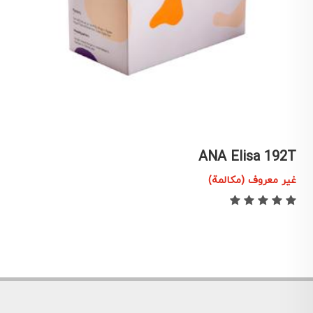
T
ANA Elisa 192T
غير معروف (مكالمة)
غ