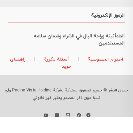
الرموز الإلكترونية
الطمأنينة وراحة البال في الشراء وضمان سلامة
المستخدمين
احترام الخصوصية
|
أسئلة مكررة
|
راهنمای
خرید
حقوق النشر © جميع الحقوق مملوكة لشركة Padina Vista Holding وأي
نسخ دون ذكر المصدر يعتبر غير قانوني
09126724961
©
Developed By
Feraidoony