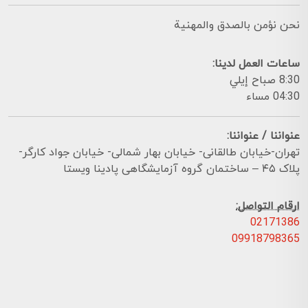
نحن نؤمن بالصدق والمهنية
ساعات العمل لدينا:
8:30 صباح إيلي
04:30 مساء
عنواننا / عنواننا:
تهران-خیابان طالقانی- خیابان بهار شمالی- خیابان جواد کارگر-
پلاک ۴۵ – ساختمان گروه آزمایشگاهی پادینا ویستا
ارقام التواصل:
02171386
09918798365