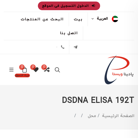
الدخول التسجيل فى الموقع
العربية
بيت
البحث عن المنتجات
اتصل بنا
تلگرام
02171386
0
0
0
عربة التسوق
DSDNA ELISA 192T
الصفحة الرئيسية
محل