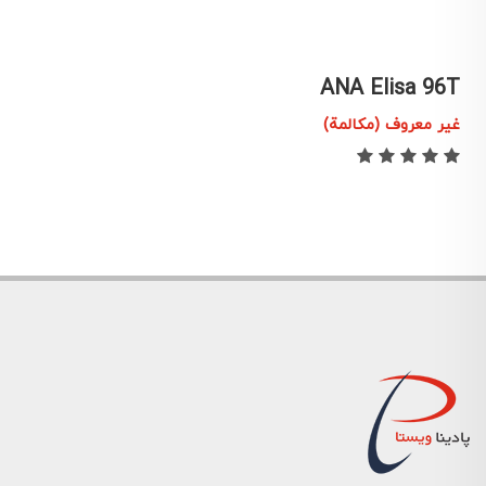
T
ANA Elisa 96T
غير معروف (مكالمة)
غ