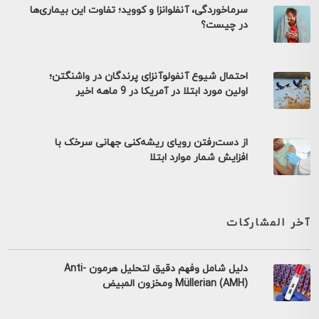
سرماخوردگی، آنفلوانزا و کووید؛ تفاوت این بیماری‌ها
در چیست؟
احتمال شیوع آنفولوآنزای پرندگان در واشنگتن؛
اولین مورد ابتلا در آمریکا در 9 ماهه اخیر
از دست‌رفتن رویای ریشه‌کنی جهانی سرخک با
افزایش شمار موارد ابتلا
آخر المشاركات
دليل شامل وفهم دقيق لتحليل هرمون Anti-
Müllerian (AMH) ومخزون المبيض