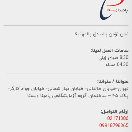
نحن نؤمن بالصدق والمهنية
ساعات العمل لدينا:
8:30 صباح إيلي
04:30 مساء
عنواننا / عنواننا:
تهران-خیابان طالقانی- خیابان بهار شمالی- خیابان جواد کارگر-
پلاک ۴۵ – ساختمان گروه آزمایشگاهی پادینا ویستا
ارقام التواصل:
02171386
09918798365