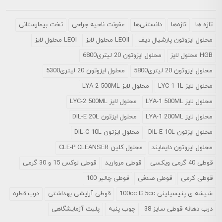
تازه ها
تازه‌ها
دانستنی‌ها
عفونت ناحیه جراحی
تخت بیمارستانی
محلول ايزوتون پارشيال ديف
LEOII محلول لایز
LEOI محلول لایز
HGB محلول لایز
محلول ایزوتون 20 لیتری6800
محلول ایزوتون 20 لیتری5800
محلول ایزوتون 20 لیتری5300
محلول لایز LYC-1 1L
محلول لایز LYA-2 500ML
محلول لایز LYA-1 500ML
محلول لایز LYC-2 500ML
محلول لایز LYA-1 200ML
محلول ایزتون DIL-E 20L
محلول ایزتون DIL-E 10L
محلول ایزتون DIL-C 10L
محلول ایزوتون دایمایند
محلول کلین CLE-P CLEANSER
قوطی 40 گرمی ویکسی
قوطی مروارید
قوطی لوکس 15 و 30 گرمی
قوطی کرمی
قوطی صدفی
قوطی چالیر 100
شیشه ی پنیسیلینی 5cc تا 100cc
قوطی آرایشی بهداشتی
درب قطره
درب دهانه قوطی سایز 38
چوب پنبه
پلیت آزمایشگاهی