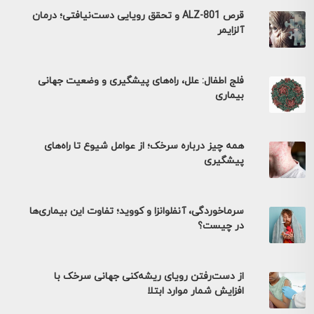
قرص ALZ-801 و تحقق رویایی دست‌نیافتی؛ درمان
آلزایمر
فلج اطفال: علل، راه‌های پیشگیری و وضعیت جهانی
بیماری
همه چیز درباره سرخک؛ از عوامل شیوع تا راه‌های
پیشگیری
سرماخوردگی، آنفلوانزا و کووید؛ تفاوت این بیماری‌ها
در چیست؟
از دست‌رفتن رویای ریشه‌کنی جهانی سرخک با
افزایش شمار موارد ابتلا