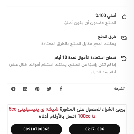
أصلي 100%
المنتج مضمون أن يكون أصليًا
طرق الدفع
يمكنك الدفع مقابل المنتج بالطرق المعتادة
ضمان استعادة الأموال لمدة 10 أيام
إذا لم تكن راضيًا عن المنتج، يمكنك استلام أموالك خلال عشرة
أيام بعد الشراء
أنشرها:
يرجى الشراء للحصول على المشورة
شیشه ی پنیسیلینی 5cc
تا 100cc
اتصل بالأرقام أدناه
09918798365
02171386