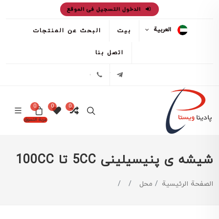
الدخول التسجيل فى الموقع
العربية
بيت
البحث عن المنتجات
اتصل بنا
تلگرام
02171386
0
0
0
عربة التسوق
شیشه ی پنیسیلینی 5CC تا 100CC
الصفحة الرئيسية
محل