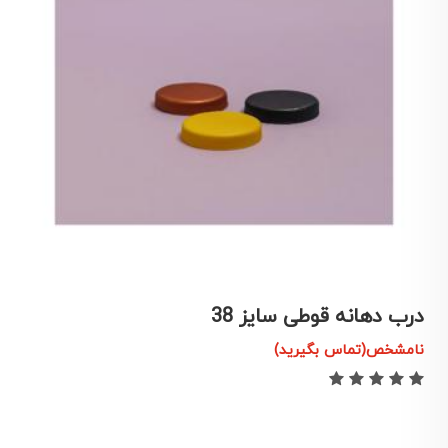
درب دهانه قوطی سایز 38
ق
نامشخص(تماس بگیرید)
ن