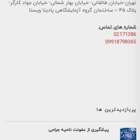
تهران-خیابان طالقانی- خیابان بهار شمالی- خیابان جواد کارگر-
پلاک ۴۵ – ساختمان گروه آزمایشگاهی پادینا ویستا
شماره های تماس:
02171386
09918798365
پربازدیدترین ها
پیشگیری از عفونت ناحیه جراحی