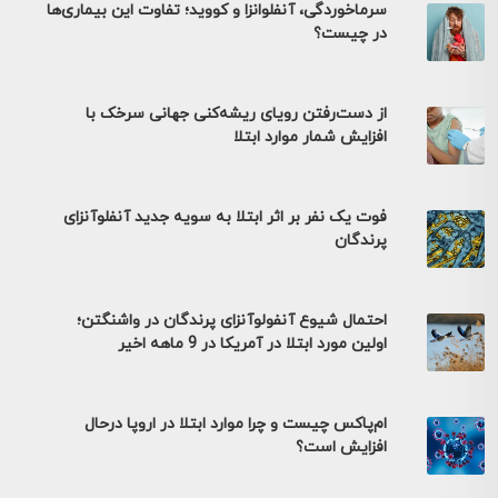
سرماخوردگی، آنفلوانزا و کووید؛ تفاوت این بیماری‌ها
در چیست؟
از دست‌رفتن رویای ریشه‌کنی جهانی سرخک با
افزایش شمار موارد ابتلا
فوت یک نفر بر اثر ابتلا به سویه جدید آنفلوآنزای
پرندگان
احتمال شیوع آنفولوآنزای پرندگان در واشنگتن؛
اولین مورد ابتلا در آمریکا در 9 ماهه اخیر
ام‌پاکس چیست و چرا موارد ابتلا در اروپا درحال
افزایش است؟