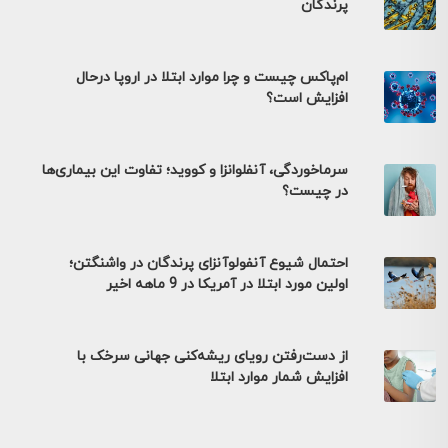
پرندگان
ام‌پاکس چیست و چرا موارد ابتلا در اروپا درحال
افزایش است؟
سرماخوردگی، آنفلوانزا و کووید؛ تفاوت این بیماری‌ها
در چیست؟
احتمال شیوع آنفولوآنزای پرندگان در واشنگتن؛
اولین مورد ابتلا در آمریکا در 9 ماهه اخیر
از دست‌رفتن رویای ریشه‌کنی جهانی سرخک با
افزایش شمار موارد ابتلا