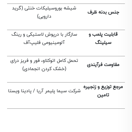
شیشه بوروسیلیکات خنثی (گرید
جنس بدنه ظرف
دارویی)
قابلیت پلمب و
سازگار با درپوش لاستیکی و رینگ
سيلینگ
آلومینیومی فلیپ‌آف
تحمل کامل اتوکلاو، فور و فریز درای
مقاومت فرآیندی
(خشک کردن انجمادی)
مرجع توزیع و زنجیره
شرکت سیما پلیمر آریا / پادینا ویستا
تامین