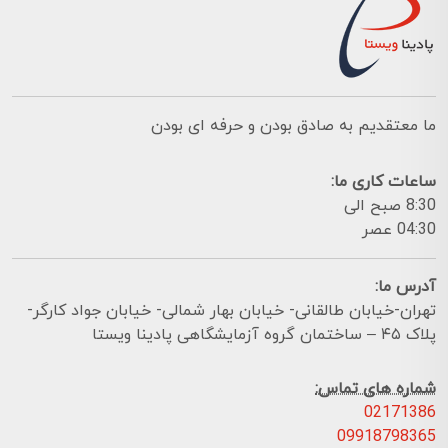
ما معتقدیم به صادق بودن و حرفه ای بودن
ساعات کاری ما:
8:30 صبح الی
04:30 عصر
آدرس ما:
تهران-خیابان طالقانی- خیابان بهار شمالی- خیابان جواد کارگر-
پلاک ۴۵ – ساختمان گروه آزمایشگاهی پادینا ویستا
شماره های تماس:
02171386
09918798365