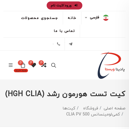
ورود/ثبت نام
فارسی
خانه
جستجوی محصولات
تماس با ما
تلگرام
02171386
0
0
0
سبد خرید
کیت تست هورمون رشد (HGH CLIA)
صفحه اصلی
فروشگاه
کیت‌ها
کمی‌لومینسانس CLIA PV 500