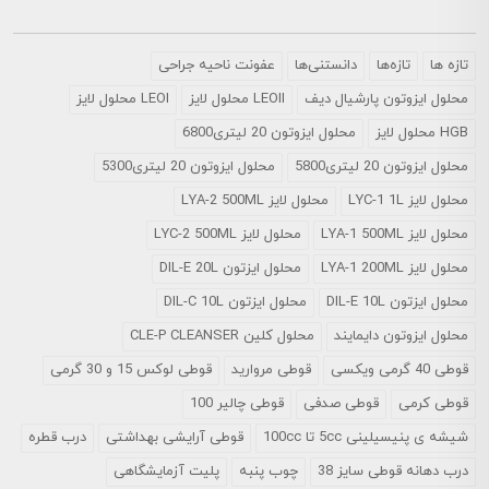
تازه ها
تازه‌ها
دانستنی‌ها
عفونت ناحیه جراحی
محلول ايزوتون پارشيال ديف
LEOII محلول لایز
LEOI محلول لایز
HGB محلول لایز
محلول ایزوتون 20 لیتری6800
محلول ایزوتون 20 لیتری5800
محلول ایزوتون 20 لیتری5300
محلول لایز LYC-1 1L
محلول لایز LYA-2 500ML
محلول لایز LYA-1 500ML
محلول لایز LYC-2 500ML
محلول لایز LYA-1 200ML
محلول ایزتون DIL-E 20L
محلول ایزتون DIL-E 10L
محلول ایزتون DIL-C 10L
محلول ایزوتون دایمایند
محلول کلین CLE-P CLEANSER
قوطی 40 گرمی ویکسی
قوطی مروارید
قوطی لوکس 15 و 30 گرمی
قوطی کرمی
قوطی صدفی
قوطی چالیر 100
شیشه ی پنیسیلینی 5cc تا 100cc
قوطی آرایشی بهداشتی
درب قطره
درب دهانه قوطی سایز 38
چوب پنبه
پلیت آزمایشگاهی