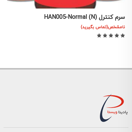
سرم کنترل HAN005-Normal (N)
سر
نامشخص(تماس بگیرید)
ن