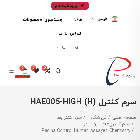
ورود/ثبت نام
فارسی
خانه
جستجوی محصولات
تماس با ما
تلگرام
02171386
0
0
0
سبد خرید
سرم کنترل HAE005-HIGH (H)
صفحه اصلی
فروشگاه
سرم کنترل‌ها
سرم کنترل‌های بیوشیمی
Padina Control Human Assayed Chemistry