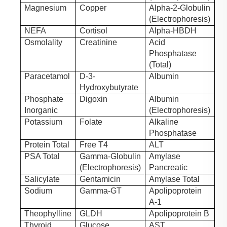
Magnesium
Copper
Alpha-2-Globulin
(Electrophoresis)
NEFA
Cortisol
Alpha-HBDH
Osmolality
Creatinine
Acid
Phosphatase
(Total)
Paracetamol
D-3-
Albumin
Hydroxybutyrate
Phosphate
Digoxin
Albumin
Inorganic
(Electrophoresis)
Potassium
Folate
Alkaline
Phosphatase
Protein Total
Free T4
ALT
PSA Total
Gamma-Globulin
Amylase
(Electrophoresis)
Pancreatic
Salicylate
Gentamicin
Amylase Total
Sodium
Gamma-GT
Apolipoprotein
A-1
Theophylline
GLDH
Apolipoprotein B
Thyroid
Glucose
AST