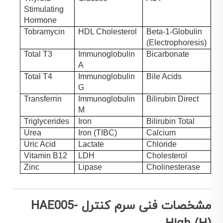
Stimulating
Hormone
Tobramycin
HDL Cholesterol
Beta-1-Globulin
(Electrophoresis)
Total T3
Immunoglobulin
Bicarbonate
A
Total T4
Immunoglobulin
Bile Acids
G
Transferrin
Immunoglobulin
Bilirubin Direct
M
Triglycerides
Iron
Bilirubin Total
Urea
Iron (TIBC)
Calcium
Uric Acid
Lactate
Chloride
Vitamin B12
LDH
Cholesterol
Zinc
Lipase
Cholinesterase
مشخصات فنی سرم کنترل HAE005-