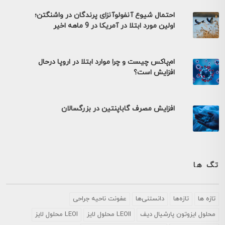
احتمال شیوع آنفولوآنزای پرندگان در واشنگتن؛
اولین مورد ابتلا در آمریکا در 9 ماهه اخیر
ام‌پاکس چیست و چرا موارد ابتلا در اروپا درحال
افزایش است؟
افزایش مصرف گاباپنتین در بزرگسالان
تگ ها
تازه ها
تازه‌ها
دانستنی‌ها
عفونت ناحیه جراحی
محلول ايزوتون پارشيال ديف
LEOII محلول لایز
LEOI محلول لایز