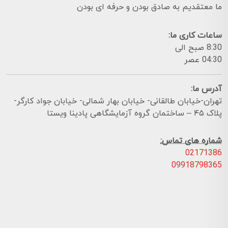
ما معتقدیم به صادق بودن و حرفه ای بودن
ساعات کاری ما:
8:30 صبح الی
04:30 عصر
آدرس ما:
تهران-خیابان طالقانی- خیابان بهار شمالی- خیابان جواد کارگر-
پلاک ۴۵ – ساختمان گروه آزمایشگاهی پادینا ویستا
شماره های تماس:
02171386
09918798365